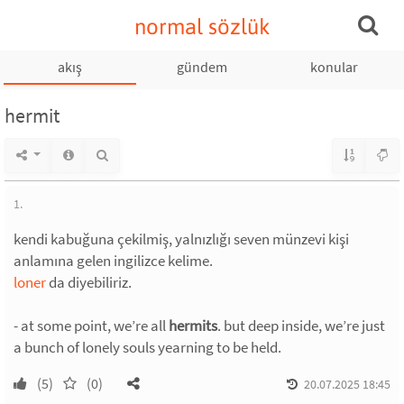
normal sözlük
akış
gündem
konular
hermit
1.
kendi kabuğuna çekilmiş, yalnızlığı seven münzevi kişi
anlamına gelen ingilizce kelime.
loner
da diyebiliriz.
- at some point, we’re all
hermits
. but deep inside, we’re just
a bunch of lonely souls yearning to be held.
(5)
(0)
20.07.2025 18:45