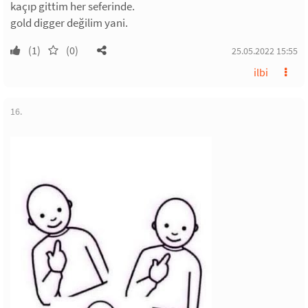
kaçıp gittim her seferinde.
gold digger değilim yani.
(1)
(0)
25.05.2022 15:55
ilbi
16.