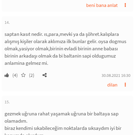
beni bana anlat
14.
saptan kasıt nedir. ıs,para,mevki ya da şöhret.kalıplara
alışmış kişiler olarak aklımıza ilk bunlar gelir. oysa dogmus
olmak,yasiyor olmak,birinin evladi birinin anne babası
birinin arkadaşı olmak da bi baltanin sapi oldugumuz
anlamina gelmez mi.
(4)
(2)
30.08.2021 16:30
dilan
15.
gezmek uğruna rahat yaşamak uğruna bir baltaya sap
olamadım.
biraz kendimi sıkabileceğim noktalarda sıksaydım iyi bir