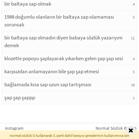
bir baltaya sap olmak
4
1988 doğumlu olanların bir baltaya sap olamaması
5
sorunsalı
bir baltaya sap olmadın diyen babaya sözlük yazarıyım
11
demek
klozette popoyu şaplayarak yıkarken gelen şap şap sesi
4
karpuzdan anlamayanın bile şap şap etmesi
5
bağlamada kısa sap uzun sap tartışması
18
şap şap şappp
1
instagram
Normal Sözlük © 2026
normal sözlük'ü kullanarak 3. parti dahil tarayıcı çerezlerinin kullanımına izin