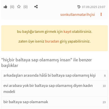
(0)
(0)
07.09.2025 23:07
sonkullanmatarihçisi
bu başlığa tanım girmek için
kayıt
olabilirsiniz.
zaten üye iseniz
buradan
giriş yapabilirsiniz.
"hiçbir baltaya sap olamamış insan" ile benzer
başlıklar
arkadaşları arasında hâlâ bi baltaya sap olamamış kişi
8
evi arabası yok bir baltaya sap olamamış diyen kadın
10
modeli
bir baltaya sap olamamak
23