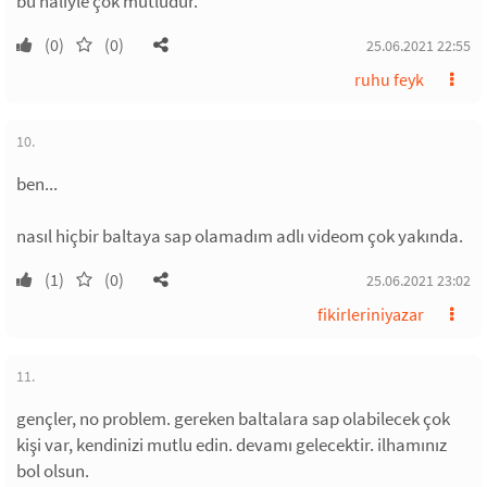
bu haliyle çok mutludur.
(0)
(0)
25.06.2021 22:55
ruhu feyk
10.
ben...
nasıl hiçbir baltaya sap olamadım adlı videom çok yakında.
(1)
(0)
25.06.2021 23:02
fikirleriniyazar
11.
gençler, no problem. gereken baltalara sap olabilecek çok
kişi var, kendinizi mutlu edin. devamı gelecektir. ilhamınız
bol olsun.