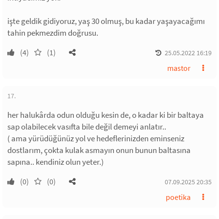
işte geldik gidiyoruz, yaş 30 olmuş, bu kadar yaşayacağımı
tahin pekmezdim doğrusu.
(4)
(1)
25.05.2022 16:19
mastor
17.
her halukârda odun olduğu kesin de, o kadar ki bir baltaya
sap olabilecek vasıfta bile değil demeyi anlatır..
( ama yürüdüğünüz yol ve hedeflerinizden eminseniz
dostlarım, çokta kulak asmayın onun bunun baltasına
sapına.. kendiniz olun yeter.)
(0)
(0)
07.09.2025 20:35
poetika