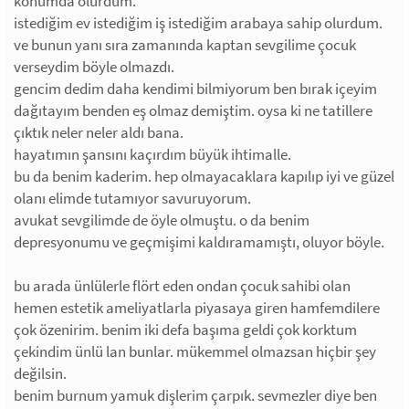
konumda olurdum.
istediğim ev istediğim iş istediğim arabaya sahip olurdum.
ve bunun yanı sıra zamanında kaptan sevgilime çocuk
verseydim böyle olmazdı.
gencim dedim daha kendimi bilmiyorum ben bırak içeyim
dağıtayım benden eş olmaz demiştim. oysa ki ne tatillere
çıktık neler neler aldı bana.
hayatımın şansını kaçırdım büyük ihtimalle.
bu da benim kaderim. hep olmayacaklara kapılıp iyi ve güzel
olanı elimde tutamıyor savuruyorum.
avukat sevgilimde de öyle olmuştu. o da benim
depresyonumu ve geçmişimi kaldıramamıştı, oluyor böyle.
bu arada ünlülerle flört eden ondan çocuk sahibi olan
hemen estetik ameliyatlarla piyasaya giren hamfemdilere
çok özenirim. benim iki defa başıma geldi çok korktum
çekindim ünlü lan bunlar. mükemmel olmazsan hiçbir şey
değilsin.
benim burnum yamuk dişlerim çarpık. sevmezler diye ben