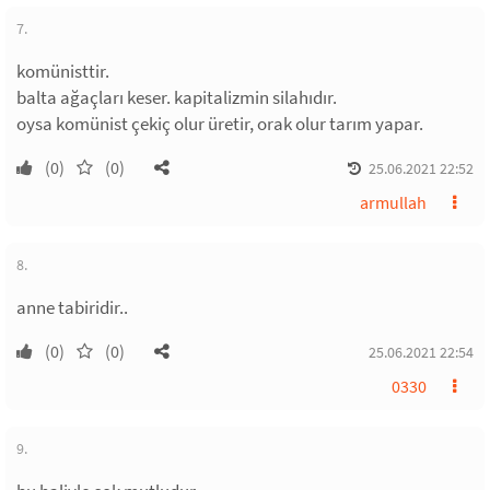
7.
komünisttir.
balta ağaçları keser. kapitalizmin silahıdır.
oysa komünist çekiç olur üretir, orak olur tarım yapar.
(0)
(0)
25.06.2021 22:52
armullah
8.
anne tabiridir..
(0)
(0)
25.06.2021 22:54
0330
9.