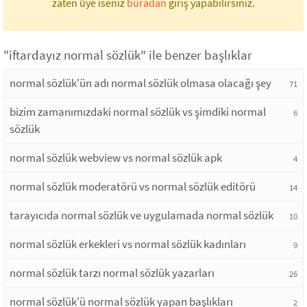
zaten üye iseniz
buradan
giriş yapabilirsiniz.
"iftardayız normal sözlük" ile benzer başlıklar
normal sözlük'ün adı normal sözlük olmasa olacağı şey
71
bizim zamanımızdaki normal sözlük vs şimdiki normal
6
sözlük
normal sözlük webview vs normal sözlük apk
4
normal sözlük moderatörü vs normal sözlük editörü
14
tarayıcıda normal sözlük ve uygulamada normal sözlük
10
normal sözlük erkekleri vs normal sözlük kadınları
9
normal sözlük tarzı normal sözlük yazarları
26
normal sözlük'ü normal sözlük yapan başlıkları
2