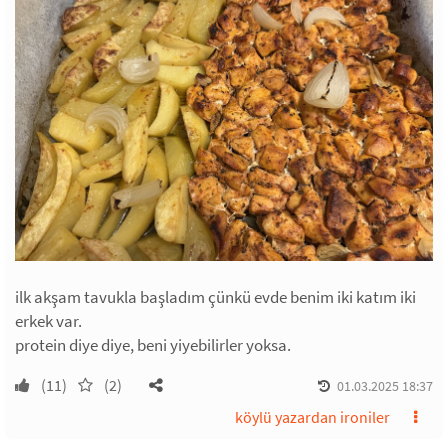
ilk akşam tavukla başladım çünkü evde benim iki katım iki
erkek var.
protein diye diye, beni yiyebilirler yoksa.
(11)
(2)
01.03.2025 18:37
köylü yazardan ironiler