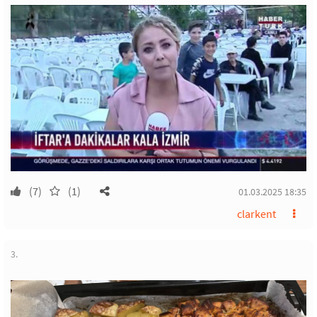
(7)
(1)
01.03.2025 18:35
clarkent
3.