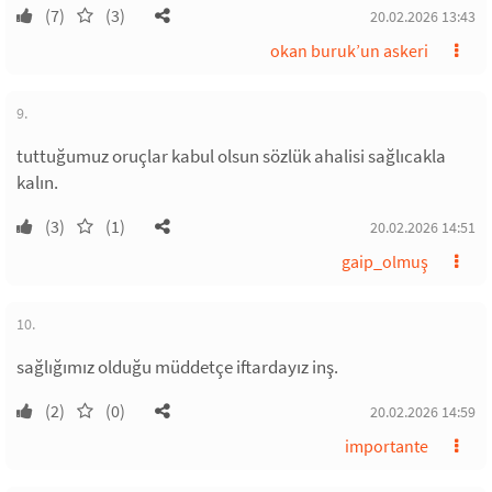
(7)
(3)
20.02.2026 13:43
okan buruk’un askeri
9.
tuttuğumuz oruçlar kabul olsun sözlük ahalisi sağlıcakla
kalın.
(3)
(1)
20.02.2026 14:51
gaip_olmuş
10.
sağlığımız olduğu müddetçe iftardayız inş.
(2)
(0)
20.02.2026 14:59
importante