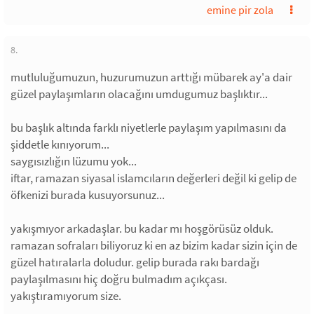
emine pir zola
8.
mutluluğumuzun, huzurumuzun arttığı mübarek ay'a dair
güzel paylaşımların olacağını umdugumuz başlıktır...
bu başlık altında farklı niyetlerle paylaşım yapılmasını da
şiddetle kınıyorum...
saygısızlığın lüzumu yok...
iftar, ramazan siyasal islamcıların değerleri değil ki gelip de
öfkenizi burada kusuyorsunuz...
yakışmıyor arkadaşlar. bu kadar mı hoşgörüsüz olduk.
ramazan sofraları biliyoruz ki en az bizim kadar sizin için de
güzel hatıralarla doludur. gelip burada rakı bardağı
paylaşılmasını hiç doğru bulmadım açıkçası.
yakıştıramıyorum size.