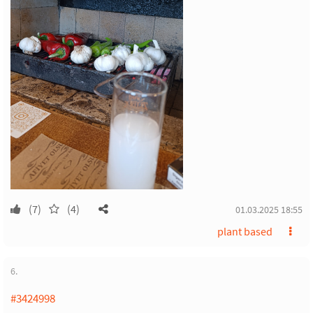
(7)
(4)
01.03.2025 18:55
plant based
6.
#3424998