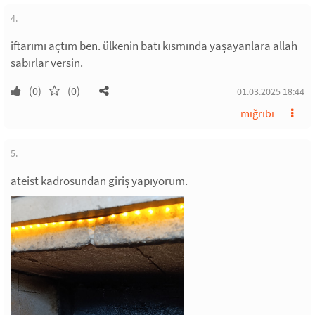
4.
iftarımı açtım ben. ülkenin batı kısmında yaşayanlara allah
sabırlar versin.
(0)
(0)
01.03.2025 18:44
mığrıbı
5.
ateist kadrosundan giriş yapıyorum.