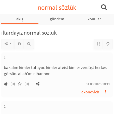
normal sözlük
akış
gündem
konular
iftardayız normal sözlük
1.
bakalım kimler tutuyor. kimler ateist kimler zerdüşt herkes
görsün. allah'ım nihannnn.
(0)
(0)
01.03.2025 18:19
ekonovich
2.