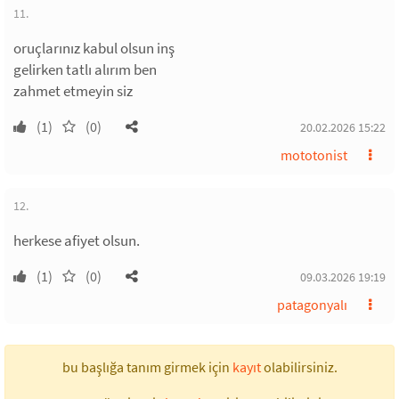
11.
oruçlarınız kabul olsun inş
gelirken tatlı alırım ben
zahmet etmeyin siz
(1)
(0)
20.02.2026 15:22
mototonist
12.
herkese afiyet olsun.
(1)
(0)
09.03.2026 19:19
patagonyalı
bu başlığa tanım girmek için
kayıt
olabilirsiniz.