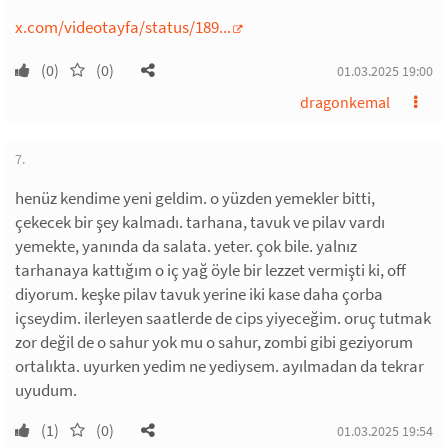
x.com/videotayfa/status/189...
(0)
(0)
01.03.2025 19:00
dragonkemal
7.
henüz kendime yeni geldim. o yüzden yemekler bitti,
çekecek bir şey kalmadı. tarhana, tavuk ve pilav vardı
yemekte, yanında da salata. yeter. çok bile. yalnız
tarhanaya kattığım o iç yağ öyle bir lezzet vermişti ki, off
diyorum. keşke pilav tavuk yerine iki kase daha çorba
içseydim. ilerleyen saatlerde de cips yiyeceğim. oruç tutmak
zor değil de o sahur yok mu o sahur, zombi gibi geziyorum
ortalıkta. uyurken yedim ne yediysem. ayılmadan da tekrar
uyudum.
(1)
(0)
01.03.2025 19:54