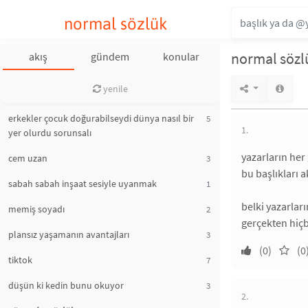
normal sözlük
normal sözl
akış
gündem
konular
yenile
erkekler çocuk doğurabilseydi dünya nasıl bir
5
1.
yer olurdu sorunsalı
yazarların her
cem uzan
3
bu başlıkları
sabah sabah inşaat sesiyle uyanmak
1
belki yazarlar
memiş soyadı
2
gerçekten hiç
plansız yaşamanın avantajları
3
(0)
(0
tiktok
7
düşün ki kedin bunu okuyor
3
2.