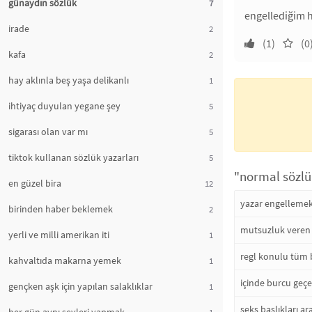
günaydın sözlük
7
engellediğim h
irade
2
(1)
(0
kafa
2
hay aklınla beş yaşa delikanlı
1
ihtiyaç duyulan yegane şey
5
sigarası olan var mı
5
tiktok kullanan sözlük yazarları
5
"normal sözlü
en güzel bira
12
yazar engelleme
birinden haber beklemek
2
mutsuzluk veren 
yerli ve milli amerikan iti
1
regl konulu tüm 
kahvaltıda makarna yemek
1
içinde burcu geçe
gençken aşk için yapılan salaklıklar
1
seks başlıkları ar
1