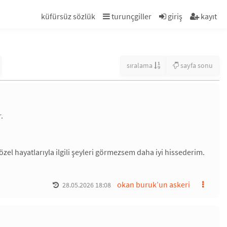
küfürsüz sözlük
turunçgiller
giriş
kayıt
sıralama
sayfa sonu
.
el hayatlarıyla ilgili şeyleri görmezsem daha iyi hissederim.
okan buruk’un askeri
28.05.2026 18:08