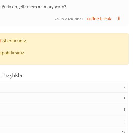
aşlığı da engellersem ne okuyacam?
coffee break
28.05.2026 20:21
t
olabilirsiniz.
apabilirsiniz.
r başlıklar
2
1
5
4
12