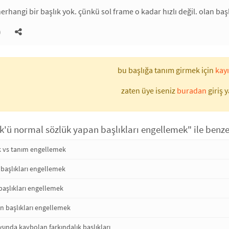
erhangi bir başlık yok. çünkü sol frame o kadar hızlı değil. olan b
)
bu başlığa tanım girmek için
kayı
zaten üye iseniz
buradan
giriş y
k'ü normal sözlük yapan başlıkları engellemek" ile benze
k vs tanım engellemek
başlıkları engellemek
başlıkları engellemek
n başlıkları engellemek
asında kaybolan farkındalık başlıkları