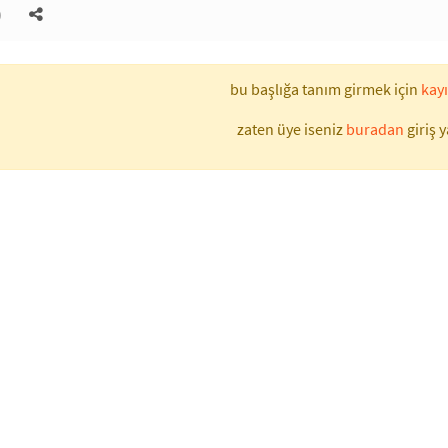
)
bu başlığa tanım girmek için
kayı
zaten üye iseniz
buradan
giriş y