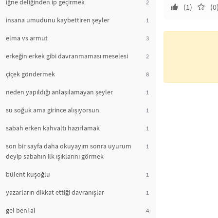
iğne deliğinden ip geçirmek
2
(1)
(0
insana umudunu kaybettiren şeyler
1
elma vs armut
3
erkeğin erkek gibi davranmaması meselesi
2
çiçek göndermek
8
neden yapıldığı anlaşılamayan şeyler
1
su soğuk ama girince alışıyorsun
1
sabah erken kahvaltı hazırlamak
1
son bir sayfa daha okuyayım sonra uyurum
1
deyip sabahın ilk ışıklarını görmek
bülent kuşoğlu
1
yazarların dikkat ettiği davranışlar
1
gel beni al
4