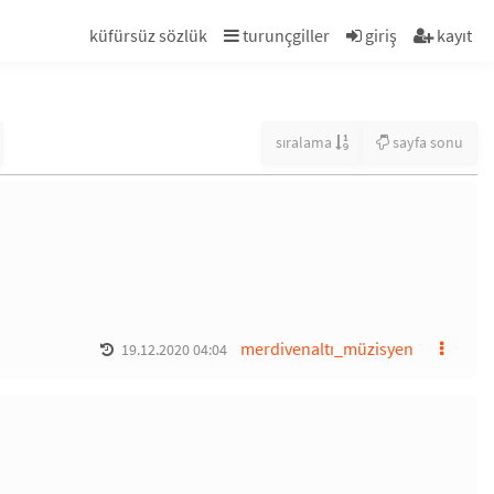
küfürsüz sözlük
turunçgiller
giriş
kayıt
sıralama
sayfa sonu
merdivenaltı_müzisyen
19.12.2020 04:04