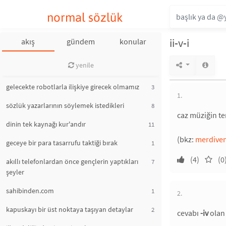
normal sözlük
ii-v-i
akış
gündem
konular
yenile
gelecekte robotlarla ilişkiye girecek olmamız
3
1.
sözlük yazarlarının söylemek istedikleri
8
caz müziğin t
dinin tek kaynağı kur'andır
11
(bkz:
merdiven
geceye bir para tasarrufu taktiği bırak
1
(4)
(0
akıllı telefonlardan önce gençlerin yaptıkları
7
şeyler
sahibinden.com
1
2.
kapuskayı bir üst noktaya taşıyan detaylar
2
cevabı
-iv
olan 