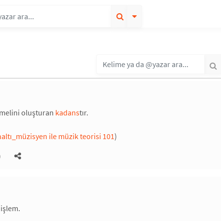
emelini oluşturan
kadans
tır.
altı_müzisyen ile müzik teorisi 101
)
)
işlem.