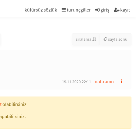
küfürsüz sözlük
turunçgiller
giriş
kayıt
sıralama
sayfa sonu
nattramn
19.11.2020 22:11
t
olabilirsiniz.
apabilirsiniz.