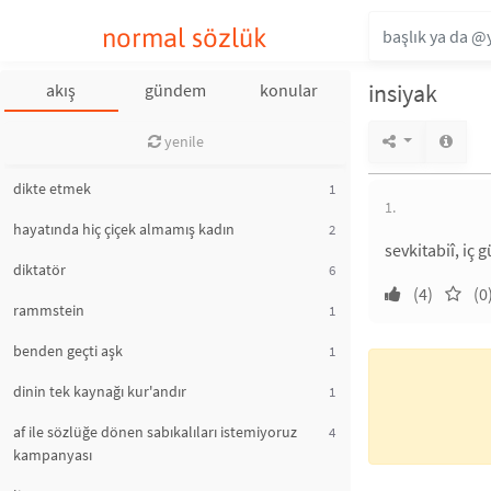
normal sözlük
insiyak
akış
gündem
konular
yenile
dikte etmek
1
1.
hayatında hiç çiçek almamış kadın
2
sevkitabiî, iç 
diktatör
6
(4)
(0
rammstein
1
benden geçti aşk
1
dinin tek kaynağı kur'andır
1
af ile sözlüğe dönen sabıkalıları istemiyoruz
4
kampanyası