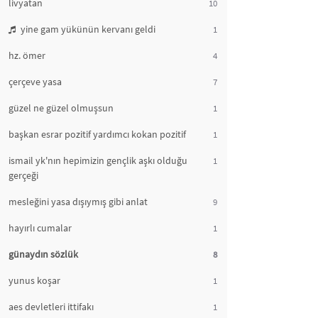
livyatan
10
yine gam yükünün kervanı geldi
1
hz. ömer
4
çerçeve yasa
7
güzel ne güzel olmuşsun
1
başkan esrar pozitif yardımcı kokan pozitif
1
ismail yk'nın hepimizin gençlik aşkı olduğu
1
gerçeği
mesleğini yasa dışıymış gibi anlat
9
hayırlı cumalar
1
günaydın sözlük
8
yunus koşar
1
aes devletleri ittifakı
1