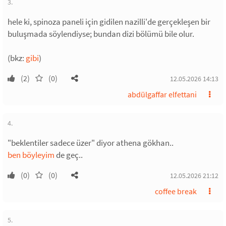
3.
hele ki, spinoza paneli için gidilen nazilli'de gerçekleşen bir
buluşmada söylendiyse; bundan dizi bölümü bile olur.
(bkz:
gibi
)
(2)
(0)
12.05.2026 14:13
abdülgaffar elfettani
4.
"beklentiler sadece üzer" diyor athena gökhan..
ben böyleyim
de geç..
(0)
(0)
12.05.2026 21:12
coffee break
5.