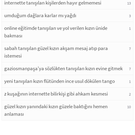
internette tanışılan kişilerden hayır gelmemesi
13
umduğum dağlara karlar mı yağdı
3
online eğitimde tanışılan ve yol verilen kızın ünide
1
bakması
sabah tanışılan güzel kızın akşam mesaj atıp para
7
istemesi
gaziosmanpaşa'ya sözlükten tanışılan kızın evine gitmek
7
yeni tanışılan kızın flütünden ince usul dökülen tango
1
z kuşağının internette bilirkişi gibi ahkam kesmesi
2
güzel kızın yanındaki kızın güzele baktığını hemen
10
anlaması