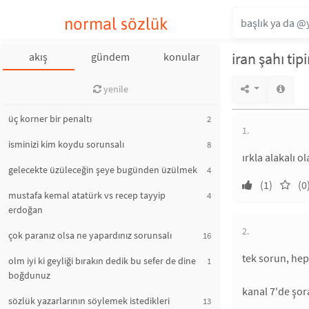
normal sözlük
iran şahı ti
akış
gündem
konular
yenile
üç korner bir penaltı
2
1.
isminizi kim koydu sorunsalı
8
ırkla alakalı o
gelecekte üzüleceğin şeye bugünden üzülmek
4
(1)
(0
mustafa kemal atatürk vs recep tayyip
4
erdoğan
2.
çok paranız olsa ne yapardınız sorunsalı
16
tek sorun, hep
olm iyi ki geyliği bırakın dedik bu sefer de dine
1
boğdunuz
kanal 7'de şora
sözlük yazarlarının söylemek istedikleri
13