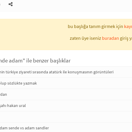
)
bu başlığa tanım girmek için
kayı
zaten üye iseniz
buradan
giriş y
inde adam" ile benzer başlıklar
'nin türkiye ziyareti sırasında atatürk ile konuşmasının görüntüleri
e olup sözlükte yazmak
rdan
şahı hakan ural
adam sende vs adam sandler