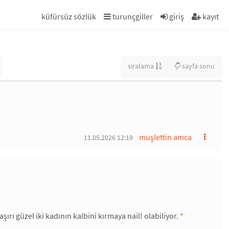
küfürsüz sözlük
turunçgiller
giriş
kayıt
sıralama
sayfa sonu
muşlettin amca
11.05.2026 12:19
ırı güzel iki kadının kalbini kırmaya nail! olabiliyor.
*