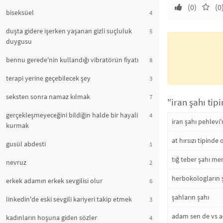
(0)
(0
biseksüel
4
duşta gidere işerken yaşanan gizli suçluluk
5
duygusu
bennu gerede'nin kullandığı vibratörün fiyatı
8
terapi yerine geçebilecek şey
3
seksten sonra namaz kılmak
7
"iran şahı tip
gerçekleşmeyeceğini bildiğin halde bir hayali
4
iran şahı pehlevi
kurmak
at hırsızı tipind
gusül abdesti
1
tığ teber şahı me
nevruz
2
herbokologların 
erkek adamın erkek sevgilisi olur
6
şahların şahı
linkedin'de eski sevgili kariyeri takip etmek
3
adam sen de vs 
kadınların hoşuna giden sözler
4