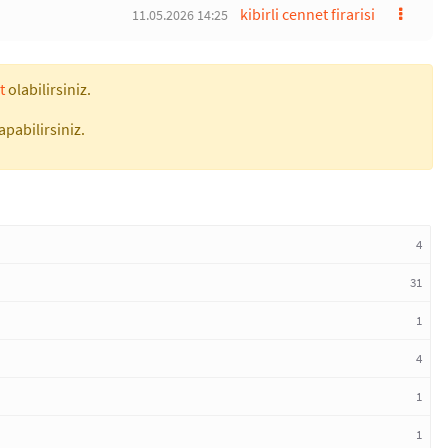
kibirli cennet firarisi
11.05.2026 14:25
t
olabilirsiniz.
apabilirsiniz.
4
31
1
4
1
1