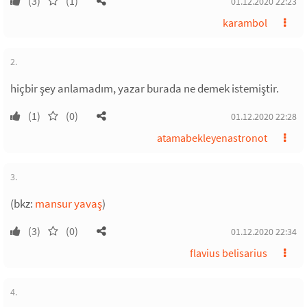
(3)
(1)
01.12.2020 22:23
karambol
2.
hiçbir şey anlamadım, yazar burada ne demek istemiştir.
(1)
(0)
01.12.2020 22:28
atamabekleyenastronot
3.
(bkz:
mansur yavaş
)
(3)
(0)
01.12.2020 22:34
flavius belisarius
4.