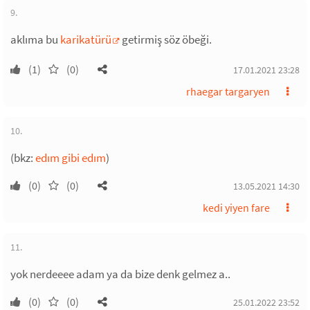
9.
aklıma bu
karikatürü
getirmiş söz öbeği.
(1)
(0)
17.01.2021 23:28
rhaegar targaryen
10.
(bkz:
edım gibi edım
)
(0)
(0)
13.05.2021 14:30
kedi yiyen fare
11.
yok nerdeeee adam ya da bize denk gelmez a..
(0)
(0)
25.01.2022 23:52