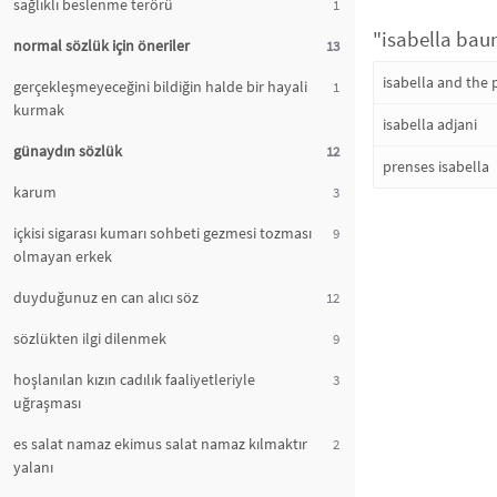
sağlıklı beslenme terörü
1
"isabella baum
normal sözlük için öneriler
13
isabella and the p
gerçekleşmeyeceğini bildiğin halde bir hayali
1
kurmak
isabella adjani
günaydın sözlük
12
prenses isabella
karum
3
içkisi sigarası kumarı sohbeti gezmesi tozması
9
olmayan erkek
duyduğunuz en can alıcı söz
12
sözlükten ilgi dilenmek
9
hoşlanılan kızın cadılık faaliyetleriyle
3
uğraşması
es salat namaz ekimus salat namaz kılmaktır
2
yalanı