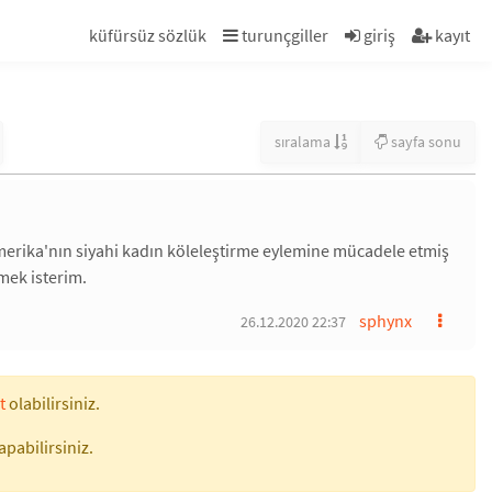
küfürsüz sözlük
turunçgiller
giriş
kayıt
sıralama
sayfa sonu
 amerika'nın siyahi kadın köleleştirme eylemine mücadele etmiş
mek isterim.
sphynx
26.12.2020 22:37
t
olabilirsiniz.
apabilirsiniz.