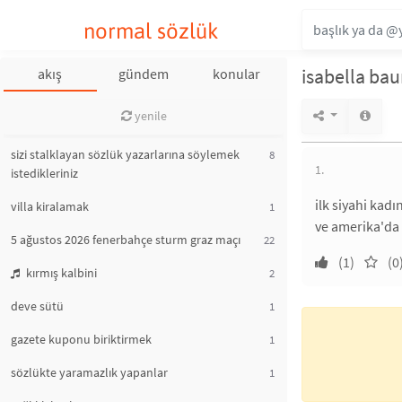
normal sözlük
isabella ba
akış
gündem
konular
yenile
sizi stalklayan sözlük yazarlarına söylemek
8
1.
istedikleriniz
ilk siyahi kad
villa kiralamak
1
ve amerika'da 
5 ağustos 2026 fenerbahçe sturm graz maçı
22
(1)
(0
kırmış kalbini
2
deve sütü
1
gazete kuponu biriktirmek
1
sözlükte yaramazlık yapanlar
1