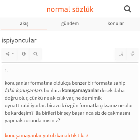
normal sözlük
akış
gündem
konular
ispiyoncular
1.
konuşanlar formatına oldukça benzer bir formata sahip
fakir konuşanları
. bunlara
konuşamayanlar
desek daha
doğru olur, çünkü ne akıcılık var, ne de mimik
oynattırabiliyorlar. birazcık özgün formatla çıksanız ne olur
be kardeşim? illa birileri bir şey başarınca siz de çakmasını
yapmak zorunda mısınız?
konuşamayanlar yutub kanalı tık tık.