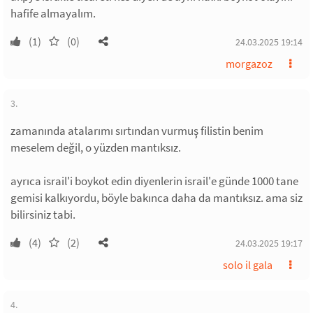
hafife almayalım.
(1)
(0)
24.03.2025 19:14
morgazoz
3.
zamanında atalarımı sırtından vurmuş filistin benim
meselem değil, o yüzden mantıksız.
ayrıca israil'i boykot edin diyenlerin israil'e günde 1000 tane
gemisi kalkıyordu, böyle bakınca daha da mantıksız. ama siz
bilirsiniz tabi.
(4)
(2)
24.03.2025 19:17
solo il gala
4.