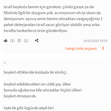
israil boykutu benim için gereksiz. çünkü gazze ya da
filistinle ilgili bir duygum yok. acımıyorum oh iyi olsun da
demiyorum. ayrıca senin benim almaktan vazgeçeğimiz 1
paket deterjandan israil zarar görüyor olabilir ama arka
tarafta tankerlerce ürün gönderiliyor.
(2)
(1)
24.03.2025 19:19
hangi nicki seçsem
5.
boykot ettikleride kızılayla iki simitçi.
boykot edebilecekleri en ciddi şey. ülker
bunuda ağızlarına bile almadılar hiçbiri ülkeri
boykot etmeyecek.
tıpkı kk gibi özgürde akpli biri .