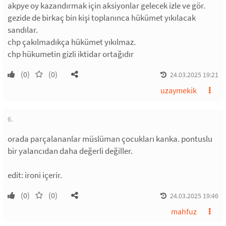
akpye oy kazandırmak için aksiyonlar gelecek izle ve gör.
gezide de birkaç bin kişi toplanınca hükümet yıkılacak
sandılar.
chp çakılmadıkça hükümet yıkılmaz.
chp hükumetin gizli iktidar ortağıdır
(0)
(0)
24.03.2025 19:21
uzaymekik
6.
orada parçalananlar müslüman çocukları kanka. pontuslu
bir yalancıdan daha değerli değiller.
edit: ironi içerir.
(0)
(0)
24.03.2025 19:46
mahfuz