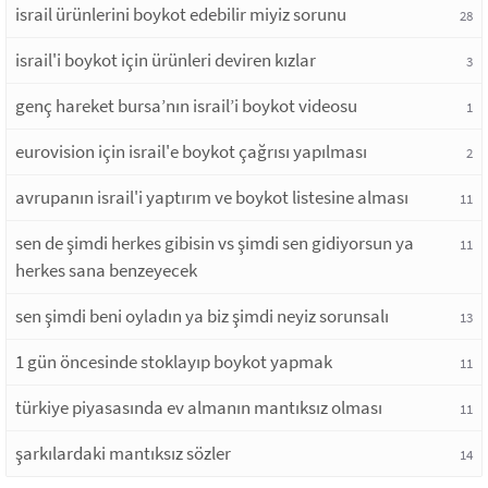
israil ürünlerini boykot edebilir miyiz sorunu
28
israil'i boykot için ürünleri deviren kızlar
3
genç hareket bursa’nın israil’i boykot videosu
1
eurovision için israil'e boykot çağrısı yapılması
2
avrupanın israil'i yaptırım ve boykot listesine alması
11
sen de şimdi herkes gibisin vs şimdi sen gidiyorsun ya
11
herkes sana benzeyecek
sen şimdi beni oyladın ya biz şimdi neyiz sorunsalı
13
1 gün öncesinde stoklayıp boykot yapmak
11
türkiye piyasasında ev almanın mantıksız olması
11
şarkılardaki mantıksız sözler
14