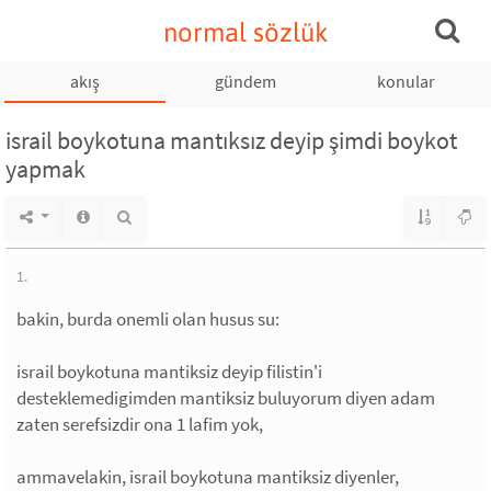
normal sözlük
akış
gündem
konular
israil boykotuna mantıksız deyip şimdi boykot
yapmak
1.
bakin, burda onemli olan husus su:
israil boykotuna mantiksiz deyip filistin'i
desteklemedigimden mantiksiz buluyorum diyen adam
zaten serefsizdir ona 1 lafim yok,
ammavelakin, israil boykotuna mantiksiz diyenler,