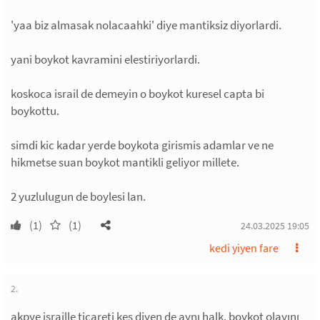
'yaa biz almasak nolacaahki' diye mantiksiz diyorlardi.
yani boykot kavramini elestiriyorlardi.
koskoca israil de demeyin o boykot kuresel capta bi
boykottu.
simdi kic kadar yerde boykota girismis adamlar ve ne
hikmetse suan boykot mantikli geliyor millete.
2 yuzlulugun de boylesi lan.
(1)
(1)
24.03.2025 19:05
kedi yiyen fare
2.
akpye israille ticareti kes diyen de aynı halk. boykot olayını