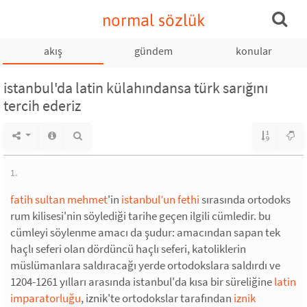
normal sözlük
akış
gündem
konular
istanbul'da latin külahındansa türk sarığını
tercih ederiz
1.
fatih sultan mehmet
'in
istanbul’un fethi
sırasında ortodoks
rum kilisesi'nin söylediği tarihe geçen ilgili cümledir. bu
cümleyi söylenme amacı da şudur: amacından sapan tek
haçlı seferi olan dördüncü haçlı seferi, katoliklerin
müslümanlara saldıracağı yerde ortodokslara saldırdı ve
1204-1261 yılları arasında istanbul'da kısa bir süreliğine
latin
imparatorluğu
, iznik'te ortodokslar tarafından
iznik