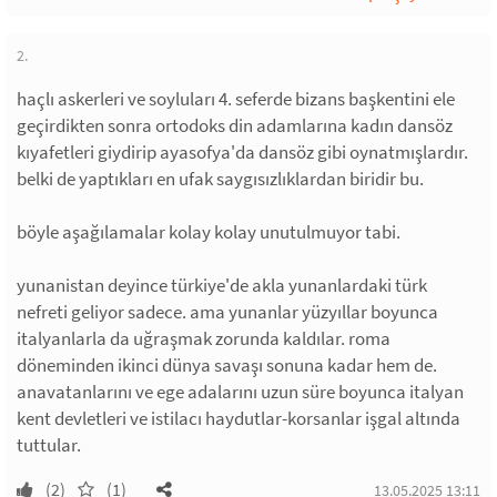
2.
haçlı askerleri ve soyluları 4. seferde bizans başkentini ele
geçirdikten sonra ortodoks din adamlarına kadın dansöz
kıyafetleri giydirip ayasofya'da dansöz gibi oynatmışlardır.
belki de yaptıkları en ufak saygısızlıklardan biridir bu.
böyle aşağılamalar kolay kolay unutulmuyor tabi.
yunanistan deyince türkiye'de akla yunanlardaki türk
nefreti geliyor sadece. ama yunanlar yüzyıllar boyunca
italyanlarla da uğraşmak zorunda kaldılar. roma
döneminden ikinci dünya savaşı sonuna kadar hem de.
anavatanlarını ve ege adalarını uzun süre boyunca italyan
kent devletleri ve istilacı haydutlar-korsanlar işgal altında
tuttular.
(2)
(1)
13.05.2025 13:11