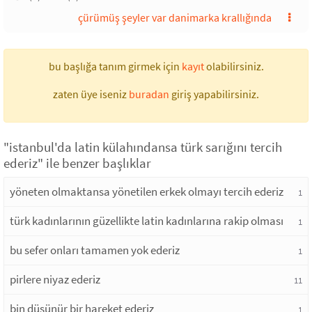
çürümüş şeyler var danimarka krallığında
bu başlığa tanım girmek için
kayıt
olabilirsiniz.
zaten üye iseniz
buradan
giriş yapabilirsiniz.
"istanbul'da latin külahındansa türk sarığını tercih
ederiz" ile benzer başlıklar
yöneten olmaktansa yönetilen erkek olmayı tercih ederiz
1
türk kadınlarının güzellikte latin kadınlarına rakip olması
1
bu sefer onları tamamen yok ederiz
1
pirlere niyaz ederiz
11
bin düşünür bir hareket ederiz
1