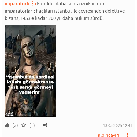
imparatorluğu
kuruldu. daha sonra iznik'in rum
imparatorları; haçlıları istanbul ile çevresinden defetti ve
bizans, 1453'e kadar 200 yıl daha hüküm sürdü.
(3)
(1)
13.05.2025 12:41
alpinçayırı