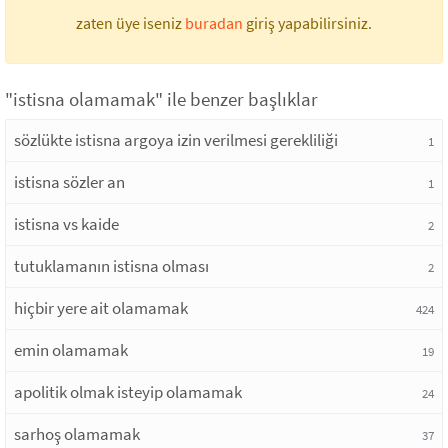
zaten üye iseniz
buradan
giriş yapabilirsiniz.
"istisna olamamak" ile benzer başlıklar
sözlükte istisna argoya izin verilmesi gerekliliği
1
istisna sözler an
1
istisna vs kaide
2
tutuklamanın istisna olması
2
hiçbir yere ait olamamak
424
emin olamamak
19
apolitik olmak isteyip olamamak
24
sarhoş olamamak
37