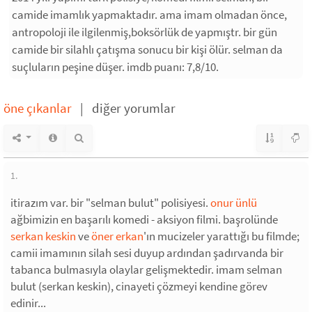
camide imamlık yapmaktadır. ama imam olmadan önce,
antropoloji ile ilgilenmiş,boksörlük de yapmıştr. bir gün
camide bir silahlı çatışma sonucu bir kişi ölür. selman da
suçluların peşine düşer. imdb puanı: 7,8/10.
öne çıkanlar
|
diğer yorumlar
1.
itirazım var. bir "selman bulut" polisiyesi.
onur ünlü
ağbimizin en başarılı komedi - aksiyon filmi. başrolünde
serkan keskin
ve
öner erkan
'ın mucizeler yarattığı bu filmde;
camii imamının silah sesi duyup ardından şadırvanda bir
tabanca bulmasıyla olaylar gelişmektedir. imam selman
bulut (serkan keskin), cinayeti çözmeyi kendine görev
edinir...