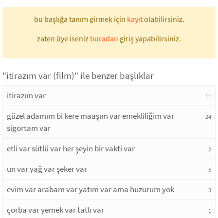
bu başlığa tanım girmek için
kayıt
olabilirsiniz.
zaten üye iseniz
buradan
giriş yapabilirsiniz.
"itirazım var (film)" ile benzer başlıklar
itirazım var
11
güzel adamım bi kere maaşım var emekliliğim var
24
sigortam var
etli var sütlü var her şeyin bir vakti var
2
un var yağ var şeker var
5
evim var arabam var yatım var ama huzurum yok
3
çorba var yemek var tatlı var
1