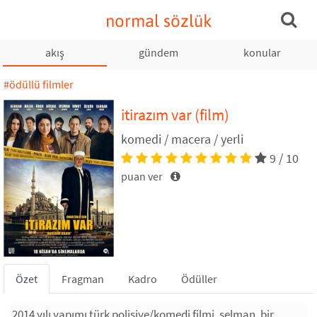
normal sözlük
akış
gündem
konular
#ödüllü filmler
itirazım var
(film)
komedi / macera / yerli
9 / 10
puan ver
Özet
Fragman
Kadro
Ödüller
2014 yılı yapımı türk polisiye/komedi filmi. selman, bir