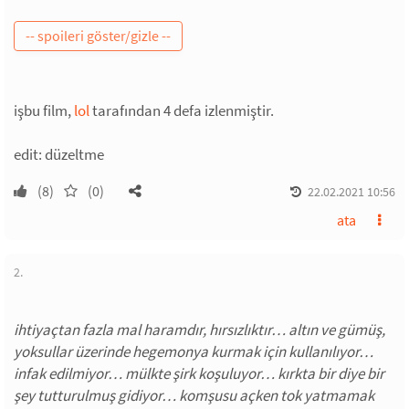
işbu film,
lol
tarafından 4 defa izlenmiştir.
edit: düzeltme
(8)
(0)
22.02.2021 10:56
ata
2.
ihtiyaçtan fazla mal haramdır, hırsızlıktır… altın ve gümüş,
yoksullar üzerinde hegemonya kurmak için kullanılıyor…
infak edilmiyor… mülkte şirk koşuluyor… kırkta bir diye bir
şey tutturulmuş gidiyor… komşusu açken tok yatmamak