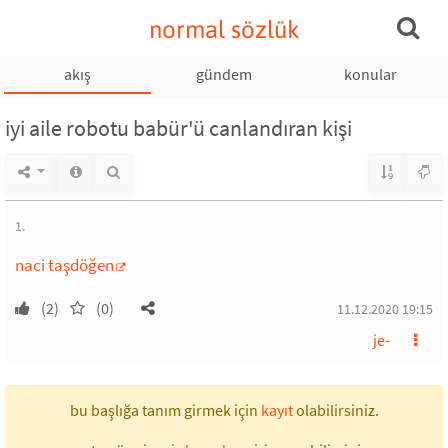
normal sözlük
akış
gündem
konular
iyi aile robotu babür'ü canlandıran kişi
1.
naci taşdöğen
(2)
(0)
11.12.2020 19:15
je-
bu başlığa tanım girmek için
kayıt
olabilirsiniz.