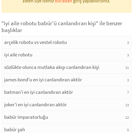
zaten üye iseniz
buradan
giriş yapabilirsiniz.
"iyi aile robotu babür'ü canlandıran kişi" ile benzer
başlıklar
arçelik robotu vs vestel robotu
3
iyi aile robotu
3
sözlükte olunca mutlaka akışı canlandıran kişi
11
james bond'u en iyi canlandıran aktör
3
batman'i en iyi canlandıran aktör
7
joker'i en iyi canlandıran aktör
13
babür imparatorluğu
12
babür şah
5