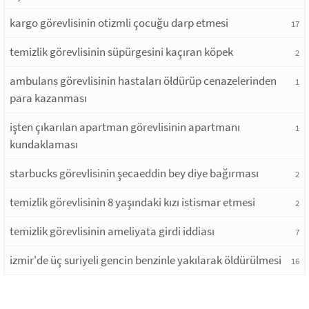
kargo görevlisinin otizmli çocuğu darp etmesi
17
temizlik görevlisinin süpürgesini kaçıran köpek
2
ambulans görevlisinin hastaları öldürüp cenazelerinden
1
para kazanması
işten çıkarılan apartman görevlisinin apartmanı
1
kundaklaması
starbucks görevlisinin şecaeddin bey diye bağırması
2
temizlik görevlisinin 8 yaşındaki kızı istismar etmesi
2
temizlik görevlisinin ameliyata girdi iddiası
7
izmir'de üç suriyeli gencin benzinle yakılarak öldürülmesi
16