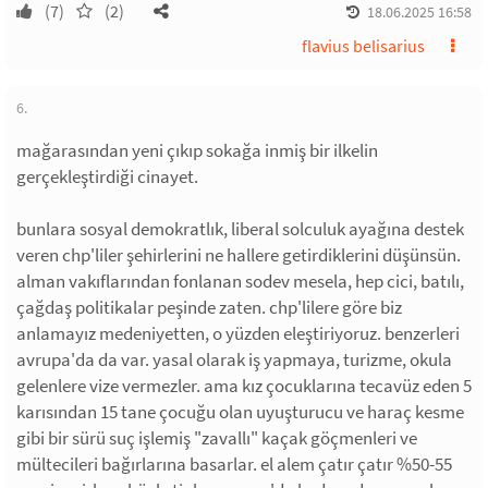
(7)
(2)
18.06.2025 16:58
flavius belisarius
6.
mağarasından yeni çıkıp sokağa inmiş bir ilkelin
gerçekleştirdiği cinayet.
bunlara sosyal demokratlık, liberal solculuk ayağına destek
veren chp'liler şehirlerini ne hallere getirdiklerini düşünsün.
alman vakıflarından fonlanan sodev mesela, hep cici, batılı,
çağdaş politikalar peşinde zaten. chp'lilere göre biz
anlamayız medeniyetten, o yüzden eleştiriyoruz. benzerleri
avrupa'da da var. yasal olarak iş yapmaya, turizme, okula
gelenlere vize vermezler. ama kız çocuklarına tecavüz eden 5
karısından 15 tane çocuğu olan uyuşturucu ve haraç kesme
gibi bir sürü suç işlemiş "zavallı" kaçak göçmenleri ve
mültecileri bağırlarına basarlar. el alem çatır çatır %50-55