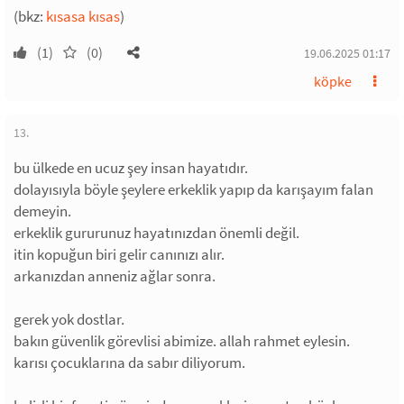
(bkz:
kısasa kısas
)
(1)
(0)
19.06.2025 01:17
köpke
13.
bu ülkede en ucuz şey insan hayatıdır.
dolayısıyla böyle şeylere erkeklik yapıp da karışayım falan
demeyin.
erkeklik gururunuz hayatınızdan önemli değil.
itin kopuğun biri gelir canınızı alır.
arkanızdan anneniz ağlar sonra.
gerek yok dostlar.
bakın güvenlik görevlisi abimize. allah rahmet eylesin.
karısı çocuklarına da sabır diliyorum.