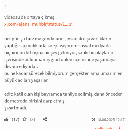
2.
videosu da ortaya çıkmış
x.com/ajans_muhbir/status/1...
her gün şu tarz magandaların , insanlık dışı varlıkların
yaptığı saçmalıklarla karşılaşıyorum sosyal medyada.
hiçbirinin de başına bir şey gelmiyor, sanki bu olayların
içerisinde bulunmamış gibi toplum içerisinde yaşamaya
devam ediyorlar.
bu ne kadar sürecek bilmiyorum gerçekten ama umarım en
büyük acıları yaşarlar.
edit: katil olan kişi bayramda tahliye edilmiş. daha önceden
de metroda birisini darp etmiş.
şaşırtmadı.
(17)
(3)
18.06.2025 12:17
milkşeyh