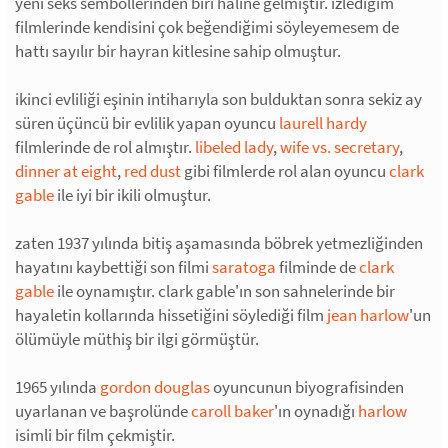
yeni seks sembollerinden biri haline gelmiştir. izlediğim
filmlerinde kendisini çok beğendiğimi söyleyemesem de
hattı sayılır bir hayran kitlesine sahip olmuştur.
ikinci evliliği eşinin intiharıyla son bulduktan sonra sekiz ay
süren üçüncü bir evlilik yapan oyuncu
laurell hardy
filmlerinde de rol almıştır.
libeled lady
,
wife vs. secretary
,
dinner at eight
,
red dust
gibi filmlerde rol alan oyuncu
clark
gable
ile iyi bir ikili olmuştur.
zaten 1937 yılında bitiş aşamasında böbrek yetmezliğinden
hayatını kaybettiği son filmi
saratoga
filminde de
clark
gable
ile oynamıştır. clark gable'ın son sahnelerinde bir
hayaletin kollarında hissetiğini söylediği film
jean harlow
'un
ölümüyle müthiş bir ilgi görmüştür.
1965 yılında
gordon douglas
oyuncunun biyografisinden
uyarlanan ve başrolünde
caroll baker
'ın oynadığı
harlow
isimli bir film çekmiştir.