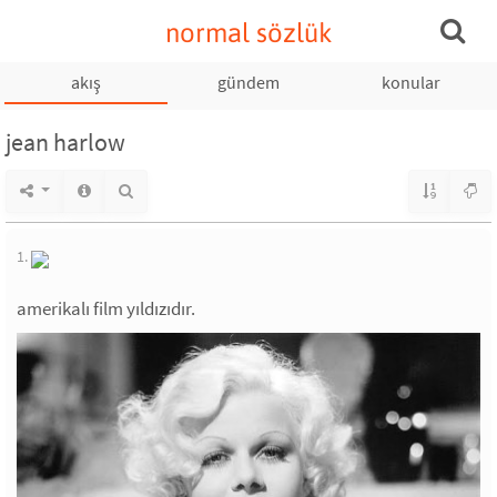
normal sözlük
akış
gündem
konular
jean harlow
1.
amerikalı film yıldızıdır.