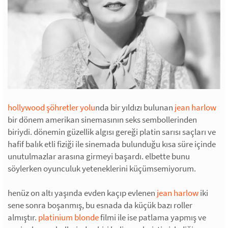
hollywood şöhretler yolu
nda bir yıldızı bulunan
jean harlow
bir dönem amerikan sinemasının seks sembollerinden
biriydi. dönemin güzellik algısı gereği platin sarısı saçları ve
hafif balık etli fiziği ile sinemada bulunduğu kısa süre içinde
unutulmazlar arasına girmeyi başardı. elbette bunu
söylerken oyunculuk yeteneklerini küçümsemiyorum.
henüz on altı yaşında evden kaçıp evlenen
jean harlow
iki
sene sonra boşanmış, bu esnada da küçük bazı roller
almıştır.
platinium blonde
filmi ile ise patlama yapmış ve