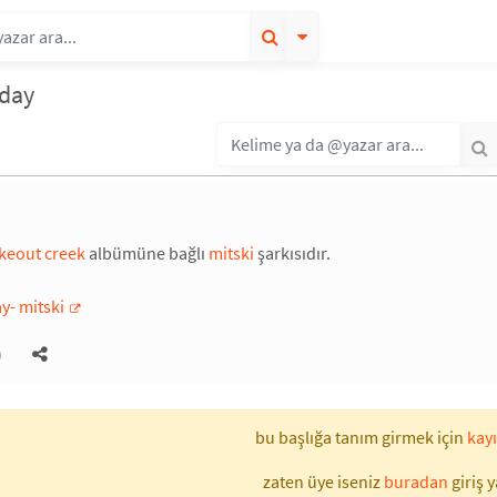
nday
keout creek
albümüne bağlı
mitski
şarkısıdır.
y- mitski
)
bu başlığa tanım girmek için
kayı
zaten üye iseniz
buradan
giriş y