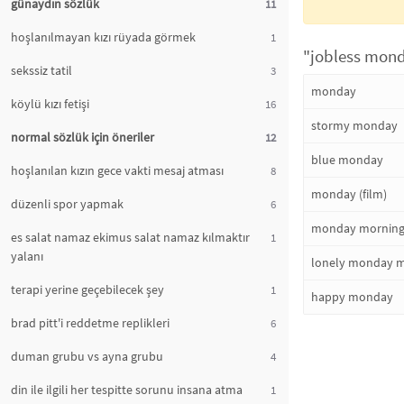
günaydın sözlük
11
hoşlanılmayan kızı rüyada görmek
1
"jobless mond
sekssiz tatil
3
monday
köylü kızı fetişi
16
stormy monday
normal sözlük için öneriler
12
blue monday
hoşlanılan kızın gece vakti mesaj atması
8
monday (film)
düzenli spor yapmak
6
monday morning
es salat namaz ekimus salat namaz kılmaktır
1
yalanı
lonely monday 
terapi yerine geçebilecek şey
1
happy monday
brad pitt'i reddetme replikleri
6
duman grubu vs ayna grubu
4
din ile ilgili her tespitte sorunu insana atma
1