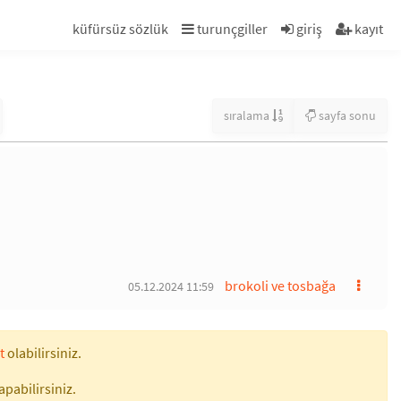
küfürsüz sözlük
turunçgiller
giriş
kayıt
sıralama
sayfa sonu
brokoli ve tosbağa
05.12.2024 11:59
t
olabilirsiniz.
apabilirsiniz.