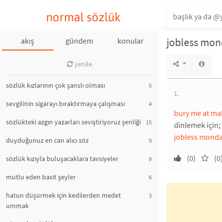
normal sözlük
jobless mo
akış
gündem
konular
yenile
sözlük kızlarının çok şanslı olması
5
1.
sevgilinin sigarayı bıraktırmaya çalışması
4
bury me at ma
sözlükteki azgın yazarları seviştiriyoruz şenliği
15
dinlemek için;
jobless monda
duyduğunuz en can alıcı söz
9
(0)
(0
sözlük kızıyla buluşacaklara tavsiyeler
9
mutlu eden basit şeyler
6
hatun düşürmek için kedilerden medet
3
ummak