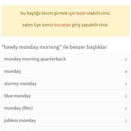
bu başlığa tanım girmek için
kayıt
olabilirsiniz.
zaten üye iseniz
buradan
giriş yapabilirsiniz.
"lonely monday morning" ile benzer başlıklar
monday morning quarterback
1
monday
8
stormy monday
1
blue monday
2
monday (film)
1
jobless monday
1