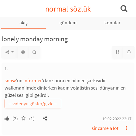
normal sözlük
akış
gündem
konular
lonely monday morning
1.
snow
'un
informer
'dan sonra en bilinen şarkısıdır.
walkman'imde dinlerken kadın volalistin sesi dünyanın en
güzel sesi gibi gelirdi.
(2)
(1)
19.02.2022 22:17
sir came a lot