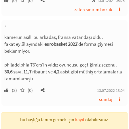
(0)
(0)
13.01.2021 08:28
zaten sinirim bozuk
2.
kamerun asıllı bu arkadaş, fransa vatandaşı oldu.
fakat eylül ayındaki
eurobasket 2022
'de forma giymesi
beklenmiyor.
philadelphia 76'ers'in yıldız oyuncusu geçtiğimiz sezonu,
30,6
sayı,
11,7
ribaunt ve
4,2
asist gibi müthiş ortalamalarla
tamamlamıştı.
(2)
(0)
13.07.2022 13:04
sondaj
bu başlığa tanım girmek için
kayıt
olabilirsiniz.