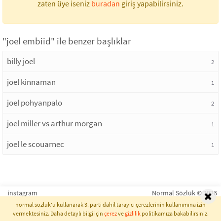
zaten üye iseniz
buradan
giriş yapabilirsiniz.
"joel embiid" ile benzer başlıklar
billy joel
2
joel kinnaman
1
joel pohyanpalo
2
joel miller vs arthur morgan
1
joel le scouarnec
1
instagram
Normal Sözlük © 2026
normal sözlük'ü kullanarak 3. parti dahil tarayıcı çerezlerinin kullanımına izin
vermektesiniz. Daha detaylı bilgi için
çerez
ve
gizlilik
politikamıza bakabilirsiniz.