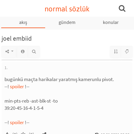
normal sözlük
akış
gündem
konular
joel embiid
1.
bugünkü maçta harikalar yaratmış kamerunlu pivot.
--!
spoiler
!--
min-pts-reb -ast-blk-st -to
39:20-45-16-4-1-5-4
--!
spoiler
!--