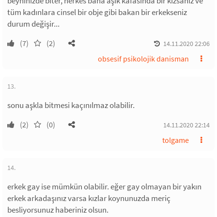
beyninizde biter, herkes bana aşık kafasında bir kızsanız ve
tüm kadınlara cinsel bir obje gibi bakan bir erkekseniz
durum değişir...
(7)
(2)
14.11.2020 22:06
obsesif psikolojik danisman
13.
sonu aşkla bitmesi kaçınılmaz olabilir.
(2)
(0)
14.11.2020 22:14
tolgame
14.
erkek gay ise mümkün olabilir. eğer gay olmayan bir yakın
erkek arkadaşınız varsa kızlar koynunuzda meriç
besliyorsunuz haberiniz olsun.