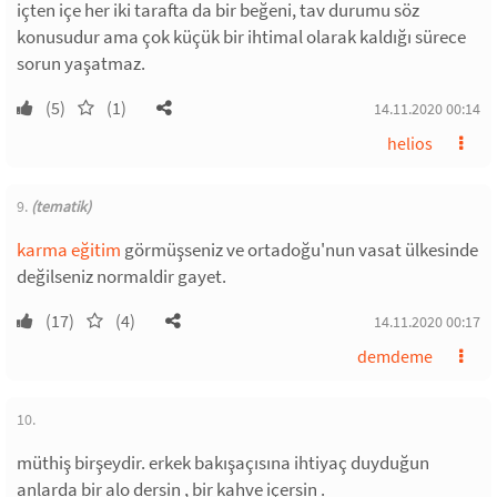
içten içe her iki tarafta da bir beğeni, tav durumu söz
konusudur ama çok küçük bir ihtimal olarak kaldığı sürece
sorun yaşatmaz.
(5)
(1)
14.11.2020 00:14
helios
9.
(tematik)
karma eğitim
görmüşseniz ve ortadoğu'nun vasat ülkesinde
değilseniz normaldir gayet.
(17)
(4)
14.11.2020 00:17
demdeme
10.
müthiş birşeydir. erkek bakışaçısına ihtiyaç duyduğun
anlarda bir alo dersin , bir kahve içersin .