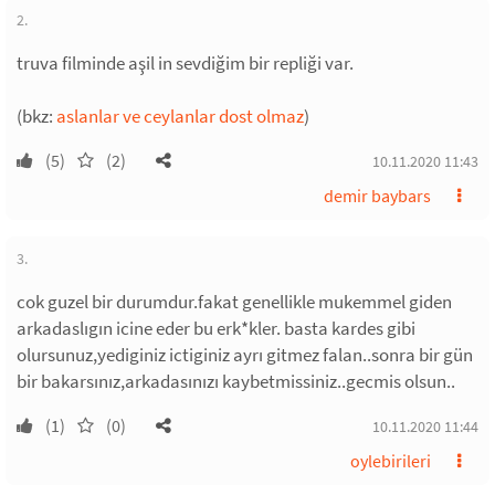
2.
truva filminde aşil in sevdiğim bir repliği var.
(bkz:
aslanlar ve ceylanlar dost olmaz
)
(5)
(2)
10.11.2020 11:43
demir baybars
3.
cok guzel bir durumdur.fakat genellikle mukemmel giden
arkadaslıgın icine eder bu erk*kler. basta kardes gibi
olursunuz,yediginiz ictiginiz ayrı gitmez falan..sonra bir gün
bir bakarsınız,arkadasınızı kaybetmissiniz..gecmis olsun..
(1)
(0)
10.11.2020 11:44
oylebirileri