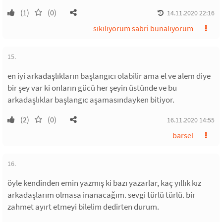
(1)
(0)
14.11.2020 22:16
sıkılıyorum sabri bunalıyorum
15.
en iyi arkadaşlıkların başlangıcı olabilir ama el ve alem diye
bir şey var ki onların gücü her şeyin üstünde ve bu
arkadaşlıklar başlangıc aşamasındayken bitiyor.
(2)
(0)
16.11.2020 14:55
barsel
16.
öyle kendinden emin yazmış ki bazı yazarlar, kaç yıllık kız
arkadaşlarım olmasa inanacağım. sevgi türlü türlü. bir
zahmet ayırt etmeyi bilelim dedirten durum.