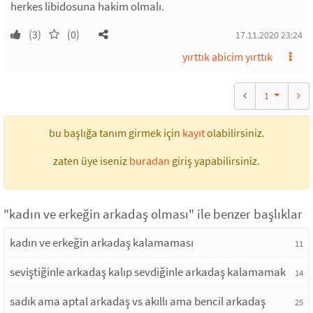
herkes libidosuna hakim olmalı.
(3)
(0)
17.11.2020 23:24
yırttık abicim yırttık
1
bu başlığa tanım girmek için
kayıt
olabilirsiniz.
zaten üye iseniz
buradan
giriş yapabilirsiniz.
"kadın ve erkeğin arkadaş olması" ile benzer başlıklar
kadın ve erkeğin arkadaş kalamaması
11
seviştiğinle arkadaş kalıp sevdiğinle arkadaş kalamamak
14
sadık ama aptal arkadaş vs akıllı ama bencil arkadaş
25