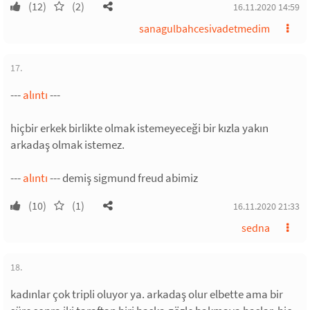
(12)
(2)
16.11.2020 14:59
sanagulbahcesivadetmedim
17.
---
alıntı
---
hiçbir erkek birlikte olmak istemeyeceği bir kızla yakın
arkadaş olmak istemez.
---
alıntı
--- demiş sigmund freud abimiz
(10)
(1)
16.11.2020 21:33
sedna
18.
kadınlar çok tripli oluyor ya. arkadaş olur elbette ama bir