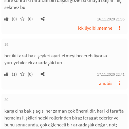
süre sonra iki taraftan biri başka gözle bakmaya başlar. hiç
sekmez bu
(0)
(0)
16.11.2020 21:35
ickiliydibilmemne
19.
her iki taraf bazı şeyleri ayırt etmeyi becerebiliyorsa
yürüyebilecek arkadaşlık türü.
(1)
(0)
17.11.2020 22:41
anubis
20.
karşı cins bakış açısı her zaman çok önemlidir. her iki tarafta
hemcins ilişkilerindeki rollerinden biraz feragat ederler ve
bunu sonucunda, çok eğlenceli bir arkadaşlık doğar. not;