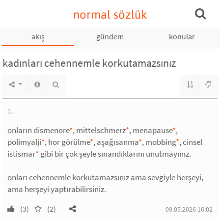
normal sözlük
akış
gündem
konular
kadınları cehennemle korkutamazsınız
1.
onların dismenore
*
, mittelschmerz
*
, menapause
*
,
polimyalji
*
, hor görülme
*
, aşağısanma
*
, mobbing
*
, cinsel
istismar
*
gibi bir çok şeyle sınandıklarını unutmayınız.
onları cehennemle korkutamazsınız ama sevgiyle herşeyi,
ama herşeyi yaptırabilirsiniz.
(3)
(2)
09.05.2026 16:02