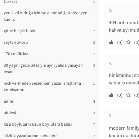
türksat
1
3.
yeni evli olduğu için işe alınmadığını söyleyen
1
kadın:
404 not found
kahvaltıyı mu
güne bir şiir bırak
2
(0)
(0
şeytan akoru
2
170 cm'lik kız
2
4.
30 yaşını geçip ailesiyle aynı yalıda yaşayan
3
insan
bir istanbul m
yabancı dama
nick vermeden seslenilen yazarı araştırma
1
komisyonu
(0)
(0
anne
4
abdest
3
5.
kısa boyluların uzun boylulara bakışı
7
modern famil
kadim dostum 
sözlük yazarlarının kahveleri
2