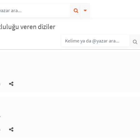
luluğu veren diziler
)
y
)