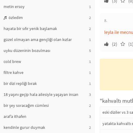
(3)
(0
metin ersoy
1
özledim
2
8.
hayata bir sıfır yenik başlamak
2
leyla ile mecn
güzel olmayan ama gençliği olan kızlar
1
(2)
(1
uyku düzeninin bozulması
5
cold brew
1
filtre kahve
1
bir dizi repliği bırak
1
18 yaşını geçip hala ailesiyle yaşayan insan
3
"kahvaltı mutl
bir şey soracağım cümlesi
2
eski diziler vs 3 sa
araf’a ithafen
3
yatakta kahvaltı
kendinle gurur duymak
2