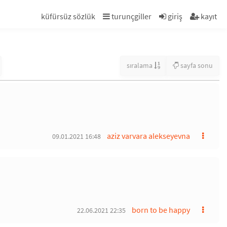
küfürsüz sözlük
turunçgiller
giriş
kayıt
sıralama
sayfa sonu
aziz varvara alekseyevna
09.01.2021 16:48
born to be happy
22.06.2021 22:35