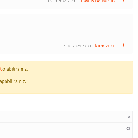
flavius belisarius
15.10.2024 23:01
kum kusu
15.10.2024 23:21
t
olabilirsiniz.
apabilirsiniz.
8
63