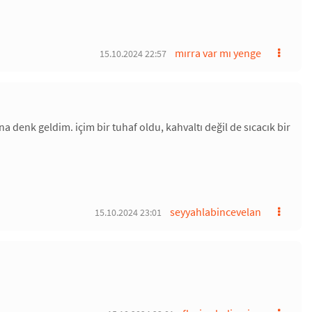
mırra var mı yenge
15.10.2024 22:57
denk geldim. içim bir tuhaf oldu, kahvaltı değil de sıcacık bir
seyyahlabincevelan
15.10.2024 23:01