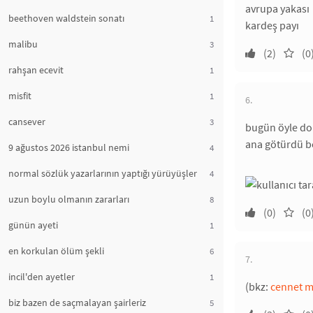
avrupa yakası
beethoven waldstein sonatı
1
kardeş payı
malibu
3
(2)
(0
rahşan ecevit
1
misfit
1
6.
cansever
3
bugün öyle dol
ana götürdü be
9 ağustos 2026 istanbul nemi
4
normal sözlük yazarlarının yaptığı yürüyüşler
4
uzun boylu olmanın zararları
8
(0)
(0
günün ayeti
1
en korkulan ölüm şekli
6
7.
incil'den ayetler
1
(bkz:
cennet m
biz bazen de saçmalayan şairleriz
5