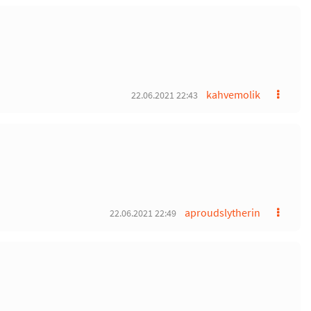
kahvemolik
22.06.2021 22:43
aproudslytherin
22.06.2021 22:49