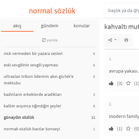
normal sözlük
kahvaltı mut
akış
gündem
konular
yenile
nick vermeden bir yazara seslen
6
1.
eski sevgilinin sevgili yapması
6
avrupa yakası.
ultraslan tribün liderinin akın gürlek'e
5
mektubu
(3)
(1
kadınların erkeklerde aradıkları
3
2.
kalbin acıyınca sığındığın şeyler
8
modern famil
günaydın sözlük
11
(1)
(0
normak sözlük bacılar konseyi
1