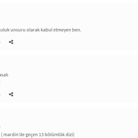
.
tluluk unsuru olarak kabul etmeyen ben.
)
asalı
t
)
y
( mardin’de geçen 13 bölümlük dizi)