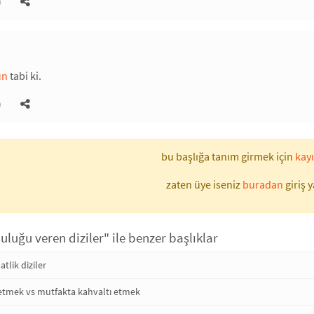
)
un
tabi ki.
)
bu başlığa tanım girmek için
kayı
zaten üye iseniz
buradan
giriş y
uluğu veren diziler" ile benzer başlıklar
atlik diziler
 etmek vs mutfakta kahvaltı etmek