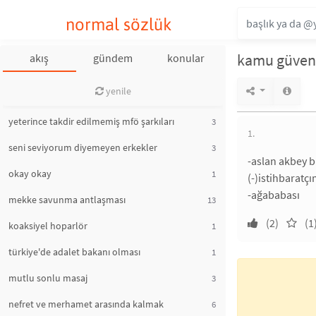
normal sözlük
kamu güvenli
akış
gündem
konular
yenile
yeterince takdir edilmemiş mfö şarkıları
3
1.
seni seviyorum diyemeyen erkekler
3
-aslan akbey bi
okay okay
1
(-)istihbarat
-ağababası
mekke savunma antlaşması
13
(2)
(1
koaksiyel hoparlör
1
türkiye'de adalet bakanı olması
1
mutlu sonlu masaj
3
nefret ve merhamet arasında kalmak
6