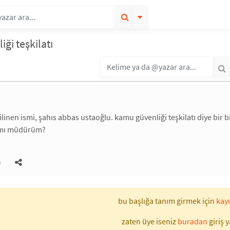
ği teşkilatı
linen ismi, şahıs abbas ustaoğlu. kamu güvenliği teşkilatı diye bir b
çımı müdürüm?
)
bu başlığa tanım girmek için
kayı
zaten üye iseniz
buradan
giriş y