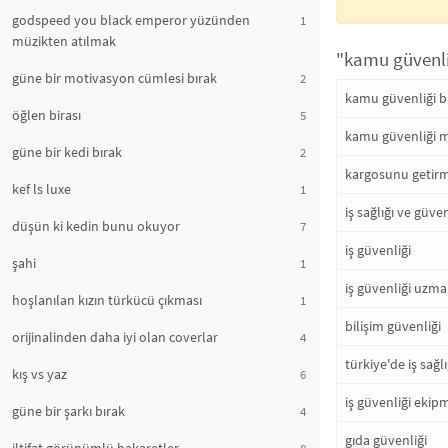
godspeed you black emperor yüzünden
1
müzikten atılmak
"kamu güvenliğ
güne bir motivasyon cümlesi bırak
2
kamu güvenliği b
öğlen birası
5
kamu güvenliği m
güne bir kedi bırak
2
kargosunu getirme
kef ls luxe
1
iş sağlığı ve güven
düşün ki kedin bunu okuyor
7
iş güvenliği
şahi
1
iş güvenliği uzma
hoşlanılan kızın türkücü çıkması
1
bilişim güvenliği
orijinalinden daha iyi olan coverlar
4
türkiye'de iş sağl
kış vs yaz
6
iş güvenliği ekip
güne bir şarkı bırak
4
gıda güvenliği
8