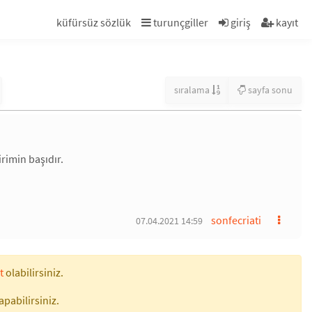
küfürsüz sözlük
turunçgiller
giriş
kayıt
sıralama
sayfa sonu
irimin başıdır.
sonfecriati
07.04.2021 14:59
t
olabilirsiniz.
apabilirsiniz.