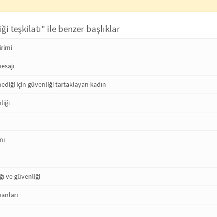
i teşkilatı" ile benzer başlıklar
irimi
esajı
diği için güvenliği tartaklayan kadın
liği
nı
ığı ve güvenliği
manları