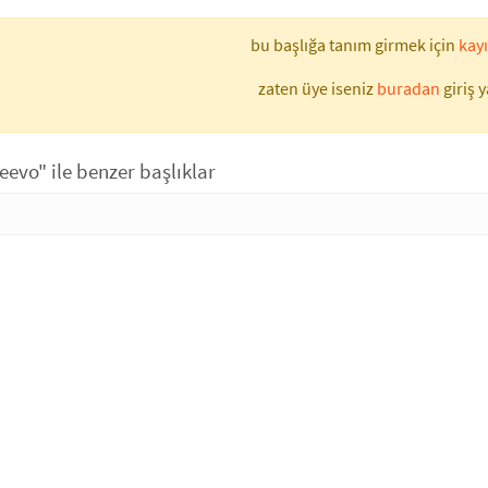
bu başlığa tanım girmek için
kayı
zaten üye iseniz
buradan
giriş y
evo" ile benzer başlıklar