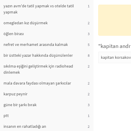
yazın avm'de tatil yapmak vs otelde tatil
1
yapmak
omegledan kız düşürmek
2
öğlen birası
3
nefret ve merhamet arasında kalmak
5
"kapitan andre
bir üstteki yazar hakkında düşünülenler
8
kapitan korsakov
sıkılma eşiğini geliştirmek için radiohead
2
dinlemek
mala davara faydası olmayan şarkıcılar
2
karpuz peynir
2
güne bir şarkı bırak
3
ptt
1
insanın en rahatladığı an
2