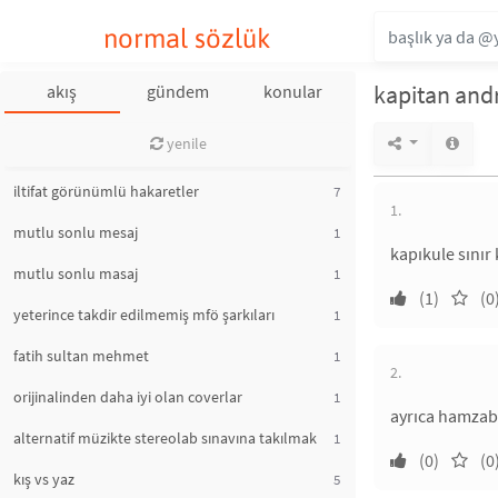
normal sözlük
kapitan and
akış
gündem
konular
yenile
iltifat görünümlü hakaretler
7
1.
mutlu sonlu mesaj
1
kapıkule sınır 
mutlu sonlu masaj
1
(1)
(0
yeterince takdir edilmemiş mfö şarkıları
1
fatih sultan mehmet
1
2.
orijinalinden daha iyi olan coverlar
1
ayrıca hamzabe
alternatif müzikte stereolab sınavına takılmak
1
(0)
(0
kış vs yaz
5