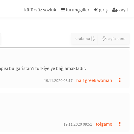
küfürsüz sözlük
turunçgiller
giriş
kayıt
sıralama
sayfa sonu
kapısı bulgaristan'ı türkiye'ye bağlamaktadır.
half greek woman
19.11.2020 08:17
tolgame
19.11.2020 09:51