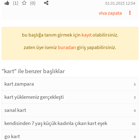
(1)
(0)
01.01.2025 12:54
viva zapata
bu başlığa tanım girmek için
kayıt
olabilirsiniz.
zaten üye iseniz
buradan
giriş yapabilirsiniz.
"kart" ile benzer başlıklar
kart zampara
5
kart yüklemeniz gerçekleşti
3
sanal kart
4
kendisinden 7 yaş küçük kadınla çıkan kart eşek
41
go kart
4