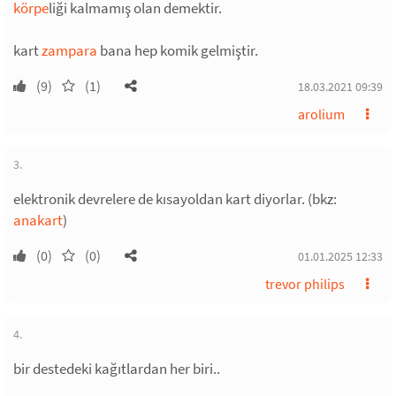
körpe
liği kalmamış olan demektir.
kart
zampara
bana hep komik gelmiştir.
(9)
(1)
18.03.2021 09:39
arolium
3.
elektronik devrelere de kısayoldan kart diyorlar. (bkz:
anakart
)
(0)
(0)
01.01.2025 12:33
trevor philips
4.
bir destedeki kağıtlardan her biri..