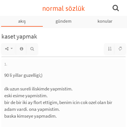
normal sözlük
akış
gündem
konular
kaset yapmak
1.
90 li yillar guzelligi;)
ılk uzun sureli iliskimde yapmistim.
eski esime yapmistim.
bir de bir iki ay flort ettigim, benim icin cok ozel olan bir
adam vardi. ona yapmistim.
baska kimseye yapmadim.