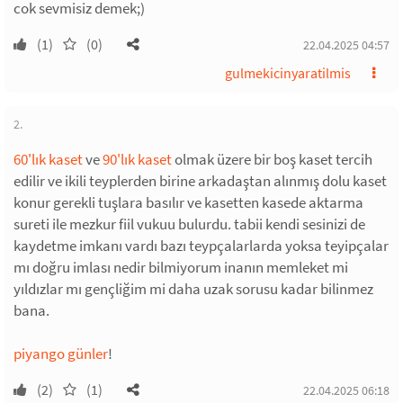
cok sevmisiz demek;)
(1)
(0)
22.04.2025 04:57
gulmekicinyaratilmis
2.
60'lık kaset
ve
90'lık kaset
olmak üzere bir boş kaset tercih
edilir ve ikili teyplerden birine arkadaştan alınmış dolu kaset
konur gerekli tuşlara basılır ve kasetten kasede aktarma
sureti ile mezkur fiil vukuu bulurdu. tabii kendi sesinizi de
kaydetme imkanı vardı bazı teypçalarlarda yoksa teyipçalar
mı doğru imlası nedir bilmiyorum inanın memleket mi
yıldızlar mı gençliğim mi daha uzak sorusu kadar bilinmez
bana.
piyango günler
!
(2)
(1)
22.04.2025 06:18