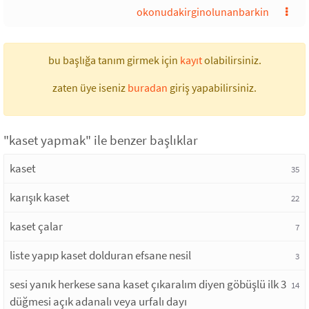
okonudakirginolunanbarkin
bu başlığa tanım girmek için
kayıt
olabilirsiniz.
zaten üye iseniz
buradan
giriş yapabilirsiniz.
"kaset yapmak" ile benzer başlıklar
kaset
35
karışık kaset
22
kaset çalar
7
liste yapıp kaset dolduran efsane nesil
3
sesi yanık herkese sana kaset çıkaralım diyen göbüşlü ilk 3
14
düğmesi açık adanalı veya urfalı dayı