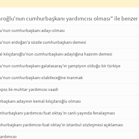
aroğlu'nun cumhurbaşkanı yardımcısı olması" ile benzer 
lu'nun cumhurbaşkanı adayı olması
ğlu'nun erdoğan'a sözde cumhurbaşkanı demesi
al kılıçdaroğlu'nun cumhurbaşkanı adaylığına hazırım demesi
lu'nun cumhurbaşkanı galatasaray'ın şampiyon olduğu bir türkiye
lu'nun cumhurbaşkanı olabileceğine inanmak
kpss ile muhtar yardımcısı vaadi
rbaşkanı adayının kemal kılıçdaroğlu olması
mhurbaşkanı yardımcısı fuat oktay’ın canlı yayında fenalaşması
hurbaşkanı yardımcısı fuat oktay'ın istanbul sözleşmesi açıklaması
ardımcısı