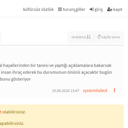
küfürsüz sözlük
turunçgiller
giriş
kayıt
sıralama
sayfa sonu
 hayallerinden bir tanesi ve yaptığı açıklamalara bakarsak
çok insan ihraç ederek bu durumunun önünü açacaktır bugün
n bunu gösteriyor
systemfailed
10.06.2026 15:47
t
olabilirsiniz.
apabilirsiniz.