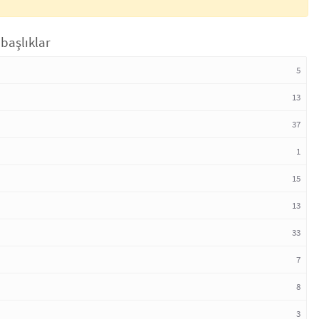
başlıklar
5
13
37
1
15
13
33
7
8
3