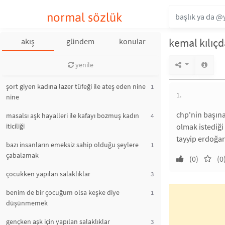
normal sözlük
kemal kılıç
akış
gündem
konular
yenile
şort giyen kadına lazer tüfeği ile ateş eden nine
1
1.
nine
chp'nin başına
masalsı aşk hayalleri ile kafayı bozmuş kadın
4
iticiliği
olmak istediğ
tayyip erdoğan
bazı insanların emeksiz sahip olduğu şeylere
1
çabalamak
(0)
(0
çocukken yapılan salaklıklar
3
benim de bir çocuğum olsa keşke diye
1
düşünmemek
gençken aşk için yapılan salaklıklar
3