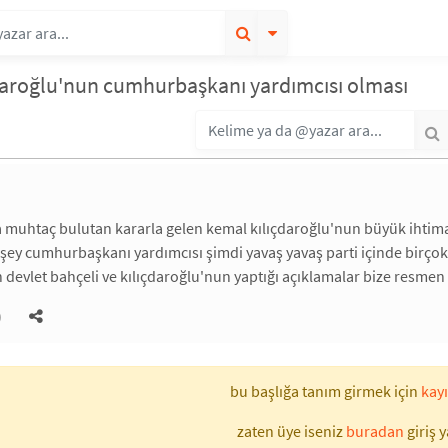
daroğlu'nun cumhurbaşkanı yardımcısı olması
 muhtaç bulutan kararla gelen kemal kılıçdaroğlu'nun büyük ihtimal
i şey cumhurbaşkanı yardımcısı şimdi yavaş yavaş parti içinde bir
 devlet bahçeli ve kılıçdaroğlu'nun yaptığı açıklamalar bize resme
)
bu başlığa tanım girmek için
kayı
zaten üye iseniz
buradan
giriş y