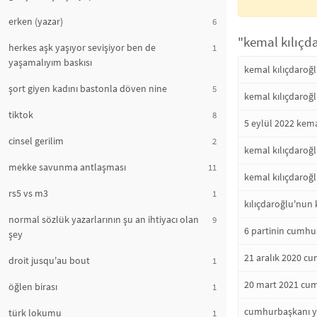
erken (yazar)
6
"kemal kılıçd
herkes aşk yaşıyor sevişiyor ben de
1
yaşamalıyım baskısı
kemal kılıçdaroğ
şort giyen kadını bastonla döven nine
5
kemal kılıçdaro
tiktok
8
5 eylül 2022 kem
cinsel gerilim
2
kemal kılıçdaroğ
mekke savunma antlaşması
11
kemal kılıçdaroğ
rs5 vs m3
1
kılıçdaroğlu'nun 
normal sözlük yazarlarının şu an ihtiyacı olan
9
6 partinin cumhu
şey
21 aralık 2020 cu
droit jusqu'au bout
1
20 mart 2021 cum
öğlen birası
1
cumhurbaşkanı y
türk lokumu
1