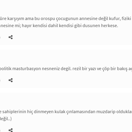
füre karşıyım ama bu orospu çocugunun annesine değil kufur, fizik
nesine mi; hayır kendisi dahil kendisi gibi dusunen herkese.
)
politik masturbasyon nesneniz degil. rezil bir yazı ve çöp bir bakış aç
)
 sahiplerinin hiç dinmeyen kulak çınlamasından muzdarip oldukları d
eğil..)
)