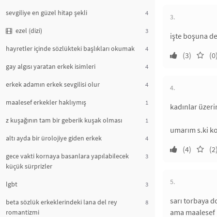
sevgiliye en güzel hitap şekli
4
3.
ezel (dizi)
3
işte boşuna de
hayretler içinde sözlükteki başlıkları okumak
4
(3)
(0
gay algısı yaratan erkek isimleri
4
erkek adamın erkek sevgilisi olur
4
4.
maalesef erkekler haklıymış
1
kadınlar üzerin
z kuşağının tam bir geberik kuşak olması
1
umarım s.ki k
altı ayda bir ürolojiye giden erkek
4
(4)
(2
gece vakti kornaya basanlara yapılabilecek
3
küçük sürprizler
5.
lgbt
3
sarı torbaya d
beta sözlük erkeklerindeki lana del rey
8
ama maalesef h
romantizmi