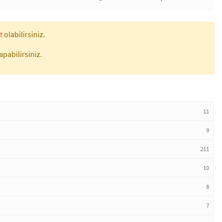
t
olabilirsiniz.
apabilirsiniz.
11
9
211
10
8
7