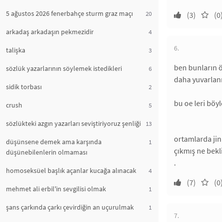
5 ağustos 2026 fenerbahçe sturm graz maçı
20
(3)
(0
arkadaş arkadaşın pekmezidir
4
6.
talişka
3
ben bunların ö
sözlük yazarlarının söylemek istedikleri
6
daha yuvarlanı
sidik torbası
2
bu oe leri böy
crush
5
sözlükteki azgın yazarları seviştiriyoruz şenliği
13
ortamlarda jin
düşünsene demek ama karşında
1
çıkmış ne bek
düşünebilenlerin olmaması
.
homoseksüel başlık açanlar kucağa alınacak
4
(7)
(0
mehmet ali erbil'in sevgilisi olmak
1
şans çarkında çarkı çevirdiğin an uçurulmak
1
7.