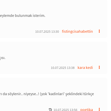
i eylemde bulunmak isterim.
fistingcisahabettin
10.07.2025 13:30
ısı.
kara kedi
10.07.2025 13:38
a söylenir.. niyeyse..! (yok 'kadinlari' şeklindeki türkçe
poetika
10.07.2025 13:56