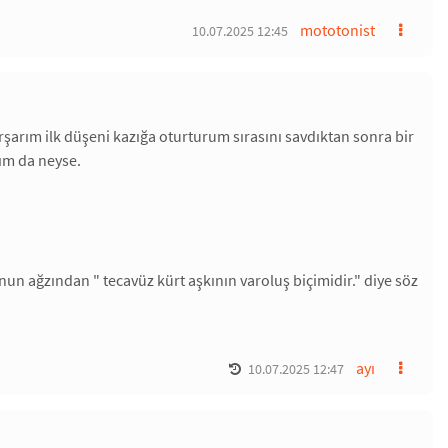
mototonist
10.07.2025 12:45
arşarım ilk düşeni kazığa oturturum sırasını savdıktan sonra bir
rım da neyse.
un ağzından " tecavüz kürt aşkının varoluş biçimidir." diye söz
ayı
10.07.2025 12:47