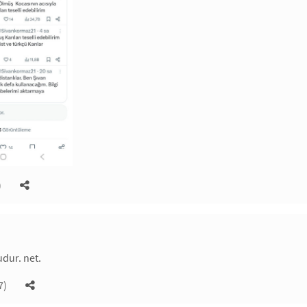
)
dur. net.
7)