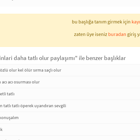
bu başlığa tanım girmek için
kayı
zaten üye iseniz
buradan
giriş y
nlari daha tatlı olur paylaşımı" ile benzer başlıklar
zlü olur kel ölür sırma saçlı olur
n acı acı osurması olur
tli tatlı
 tatlı tatlı öperek uyandıran sevgili
ı konuşalım
ak