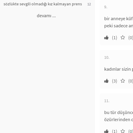
sözlükte sevgili olmadığı kız kalmayan prens
12
9.
devamı ...
bir anneye kü
peki sadece an
(1)
(0
10.
kadınlar sizin 
(3)
(0
11.
bu tür düşünce
özürlerinden d
(1)
(0