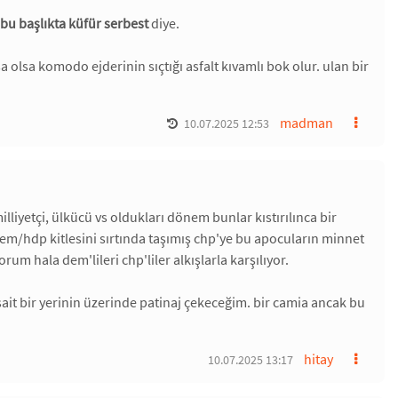
bu başlıkta küfür serbest
diye.
olsa komodo ejderinin sıçtığı asfalt kıvamlı bok olur. ulan bir
madman
10.07.2025 12:53
lliyetçi, ülkücü vs oldukları dönem bunlar kıstırılınca bir
em/hdp kitlesini sırtında taşımış chp'ye bu apocuların minnet
rum hala dem'lileri chp'liler alkışlarla karşılıyor.
ait bir yerinin üzerinde patinaj çekeceğim. bir camia ancak bu
hitay
10.07.2025 13:17