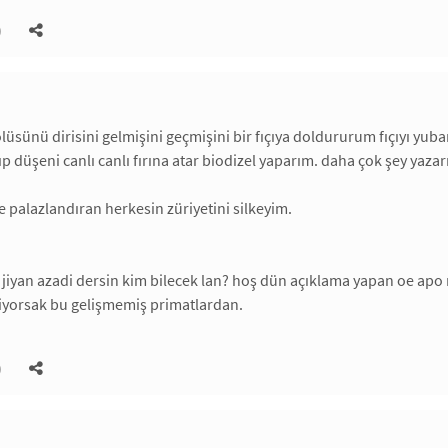
)
lüsünü dirisini gelmişini geçmişini bir fıçıya doldururum fıçıyı yub
p düşeni canlı canlı fırına atar biodizel yaparım. daha çok şey yaza
le palazlandıran herkesin züriyetini silkeyim.
 jiyan azadi dersin kim bilecek lan? hoş dün açıklama yapan oe apo n
liyorsak bu gelişmemiş primatlardan.
)