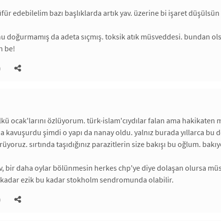
ür edebilelim bazı başlıklarda artık yav. üzerine bi işaret düşülsün
nu doğurmamış da adeta sıçmış. toksik atık müsveddesi. bundan olsa 
n be!
)
lkü ocak'larını özlüyorum. türk-islam'cıydılar falan ama hakikaten mi
a kavuşurdu şimdi o yapı da nanay oldu. yalnız burada yıllarca bu d
üyoruz. sırtında taşıdığınız parazitlerin size bakışı bu oğlum. bakıyo
v, bir daha oylar bölünmesin herkes chp'ye diye dolaşan olursa müs
 kadar ezik bu kadar stokholm sendromunda olabilir.
)