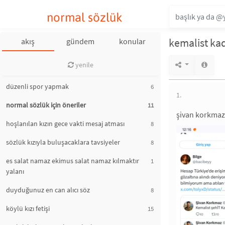
normal sözlük
kemalist kad
akış
gündem
konular
yenile
düzenli spor yapmak
6
1.
normal sözlük için öneriler
11
şivan korkmaz 
hoşlanılan kızın gece vakti mesaj atması
8
sözlük kızıyla buluşacaklara tavsiyeler
8
es salat namaz ekimus salat namaz kılmaktır
1
yalanı
duyduğunuz en can alıcı söz
8
köylü kızı fetişi
15