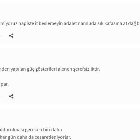
miyoruz hapiste it beslemeyin adalet namluda sık kafasına at dağ b
)
den yapılan güç gösterileri alenen şerefsizliktir.
opar.
)
oldurulması gereken biri daha
er gün daha da cesaretleniyorlar.