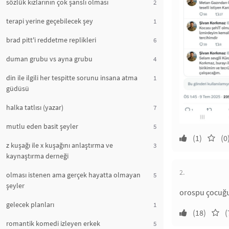
sözlük kızlarının çok şanslı olması
2
terapi yerine geçebilecek şey
1
brad pitt'i reddetme replikleri
6
duman grubu vs ayna grubu
4
din ile ilgili her tespitte sorunu insana atma
1
güdüsü
halka tatlısı (yazar)
7
mutlu eden basit şeyler
5
(1)
(0
z kuşağı ile x kuşağını anlaştırma ve
3
kaynaştırma derneği
2.
olması istenen ama gerçek hayatta olmayan
5
şeyler
orospu çocuğu
gelecek planları
1
(18)
(
romantik komedi izleyen erkek
5