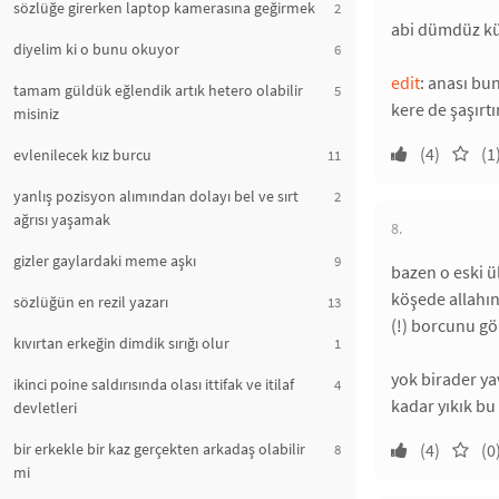
sözlüğe girerken laptop kamerasına geğirmek
2
abi dümdüz küf
diyelim ki o bunu okuyor
6
edit
: anası bu
tamam güldük eğlendik artık hetero olabilir
5
kere de şaşırtı
misiniz
(4)
(1
evlenilecek kız burcu
11
yanlış pozisyon alımından dolayı bel ve sırt
2
ağrısı yaşamak
8.
gizler gaylardaki meme aşkı
9
bazen o eski ü
köşede allahın
sözlüğün en rezil yazarı
13
(!) borcunu gör
kıvırtan erkeğin dimdik sırığı olur
1
yok birader ya
ikinci poine saldırısında olası ittifak ve itilaf
4
kadar yıkık bu
devletleri
bir erkekle bir kaz gerçekten arkadaş olabilir
(4)
(0
8
mi