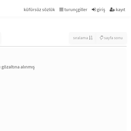
küfürsüz sözlük
turunçgiller
giriş
kayıt
sıralama
sayfa sonu
 gözaltına alınmış