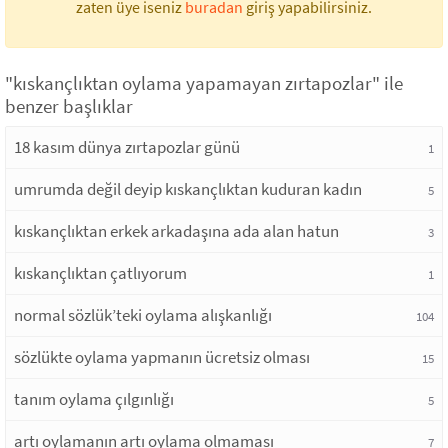
zaten üye iseniz
buradan
giriş yapabilirsiniz.
"kıskançlıktan oylama yapamayan zırtapozlar" ile
benzer başlıklar
18 kasım dünya zırtapozlar günü
1
umrumda değil deyip kıskançlıktan kuduran kadın
5
kıskançlıktan erkek arkadaşına ada alan hatun
3
kıskançlıktan çatlıyorum
1
normal sözlük’teki oylama alışkanlığı
104
sözlükte oylama yapmanın ücretsiz olması
15
tanım oylama çılgınlığı
5
artı oylamanın artı oylama olmaması
7