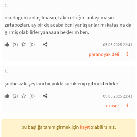
2.
okuduğum anlaşılmasın, takip ettiğim anlaşılmasın
zırtapozları. ay bir de acaba beni yanlış anlar mı kafasına da
girmiş olabilirler yaaaaaa beklerim ben.
(3)
(0)
05.05.2025 22:41
paranoyak deli
3.
şüphesiz ki şeytani bir yolda sürüklenip gitmektedirler.
(2)
(0)
05.05.2025 22:41
eraser
bu başlığa tanım girmek için
kayıt
olabilirsiniz.