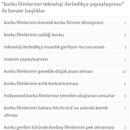
"korku filmlerinin teknoloji ilerledikçe yapaylaşması"
ile benzer başlıklar
korku filmlerinin komedi korku filmine dönüşmesi
1
korku filmlerinin saldığı korku
3
teknoloji ilerledikçe insanlık geriliyor mu sorunsalı
3
insanın yapaylaşması
1
korku filmlerinin genelde düşük puan alması
10
korku filmlerinin artık korkutmaması
6
hollywood korku filmlerinin temelini oluşturan unsurlar
5
korku filmlerinin babası hitchcock'un aslında komik
1
olması
korku gerilim türünde kovboy filmlerinin pek olmaması
2