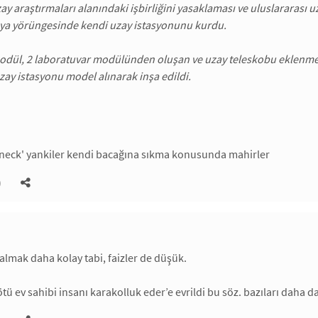
zay araştırmaları alanındaki işbirliğini yasaklaması ve uluslararası 
ya yörüngesinde kendi uzay istasyonunu kurdu.
odül, 2 laboratuvar modülünden oluşan ve uzay teleskobu eklenmesi
ay istasyonu model alınarak inşa edildi.
edneck' yankiler kendi bacağına sıkma konusunda mahirler
)
almak daha kolay tabi, faizler de düşük.
 ev sahibi insanı karakolluk eder’e evrildi bu söz. bazıları daha da 