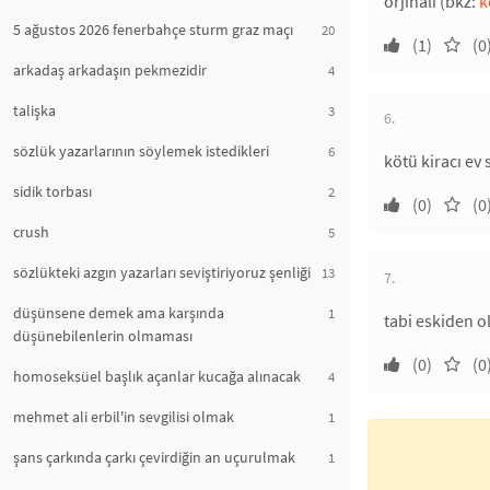
orjinali (bkz:
k
5 ağustos 2026 fenerbahçe sturm graz maçı
20
(1)
(0
arkadaş arkadaşın pekmezidir
4
talişka
3
6.
sözlük yazarlarının söylemek istedikleri
6
kötü kiracı ev
sidik torbası
2
(0)
(0
crush
5
sözlükteki azgın yazarları seviştiriyoruz şenliği
13
7.
düşünsene demek ama karşında
1
tabi eskiden 
düşünebilenlerin olmaması
(0)
(0
homoseksüel başlık açanlar kucağa alınacak
4
mehmet ali erbil'in sevgilisi olmak
1
şans çarkında çarkı çevirdiğin an uçurulmak
1