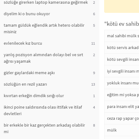
sözlüğe girerken laptop kamerasına geğirmek
2
diyelim ki o bunu okuyor
6
"kötü ev sahib
tamam güldük eğlendik artık hetero olabilir
5
misiniz
mal sahibi mülk s
evlenilecek kız burcu
11
kötü servis arkad
yanlış pozisyon alımından dolayı bel ve sırt
2
kötü sevgili insa
ağrısı yaşamak
iyi sevgili insanı
gizler gaylardaki meme aşkı
9
yokluk insanı mu
sözlüğün en rezil yazarı
13
eğitim mi yoksa p
kıvırtan erkeğin dimdik sırığı olur
1
para insanı elit 
ikinci poine saldırısında olası ittifak ve itilaf
4
devletleri
ceza rap yapar ço
bir erkekle bir kaz gerçekten arkadaş olabilir
8
mülk
mi