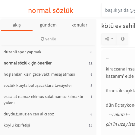
normal sözlük
kötü ev sahi
akış
gündem
konular
yenile
düzenli spor yapmak
6
1.
normal sözlük için öneriler
11
kiracısına ins
hoşlanılan kızın gece vakti mesaj atması
8
kazanım' elde
sözlük kızıyla buluşacaklara tavsiyeler
8
örnek ile açık
es salat namaz ekimus salat namaz kılmaktır
1
yalanı
dün üç taykono
duyduğunuz en can alıcı söz
8
çin'in uzay is
köylü kızı fetişi
15