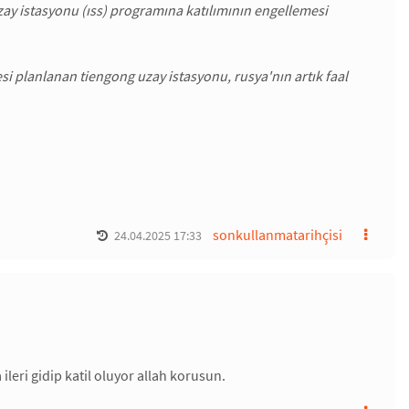
uzay istasyonu (ıss) programına katılımının engellemesi
 planlanan tiengong uzay istasyonu, rusya'nın artık faal
sonkullanmatarihçisi
24.04.2025 17:33
ileri gidip katil oluyor allah korusun.