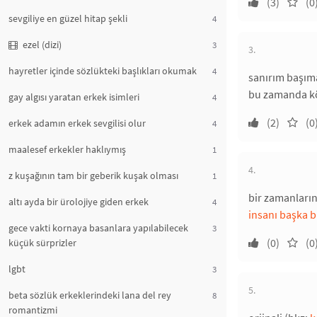
(3)
(0
sevgiliye en güzel hitap şekli
4
ezel (dizi)
3
3.
hayretler içinde sözlükteki başlıkları okumak
4
sanırım başım
bu zamanda köt
gay algısı yaratan erkek isimleri
4
(2)
(0
erkek adamın erkek sevgilisi olur
4
maalesef erkekler haklıymış
1
4.
z kuşağının tam bir geberik kuşak olması
1
bir zamanların
altı ayda bir ürolojiye giden erkek
4
insanı başka bi
gece vakti kornaya basanlara yapılabilecek
3
(0)
(0
küçük sürprizler
lgbt
3
5.
beta sözlük erkeklerindeki lana del rey
8
romantizmi