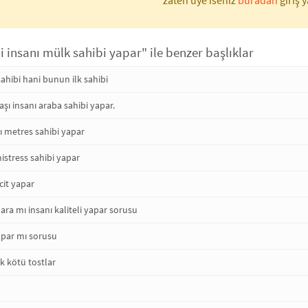
zaten üye iseniz
buradan
giriş y
i insanı mülk sahibi yapar" ile benzer başlıklar
ahibi hani bunun ilk sahibi
aşı insanı araba sahibi yapar.
nı metres sahibi yapar
 mistress sahibi yapar
cit yapar
ara mı insanı kaliteli yapar sorusu
yapar mı sorusu
k kötü tostlar