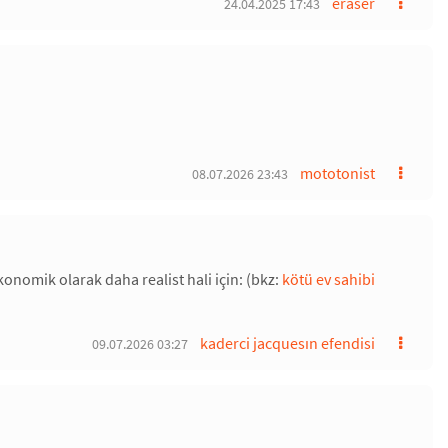
eraser
24.04.2025 17:43
mototonist
08.07.2026 23:43
nomik olarak daha realist hali için: (bkz:
kötü ev sahibi
kaderci jacquesın efendisi
09.07.2026 03:27