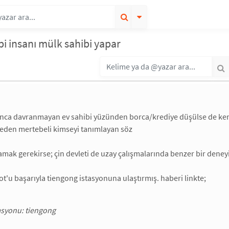
bi insanı mülk sahibi yapar
anca davranmayan ev sahibi yüzünden borca/krediye düşülse de kendi
 eden mertebeli kimseyi tanımlayan söz
lamak gerekirse; çin devleti de uzay çalışmalarında benzer bir dene
t'u başarıyla tiengong istasyonuna ulaştırmış. haberi linkte;
tasyonu: tiengong