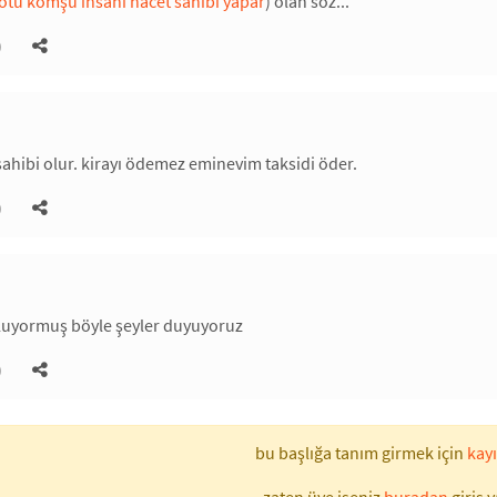
ötü komşu insanı hacet sahibi yapar
) olan söz...
)
 sahibi olur. kirayı ödemez eminevim taksidi öder.
)
oluyormuş böyle şeyler duyuyoruz
)
bu başlığa tanım girmek için
kayı