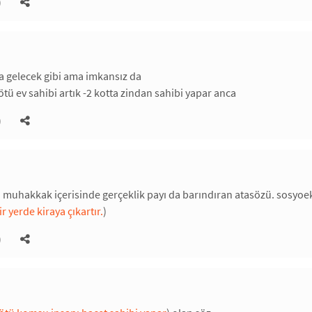
)
a gelecek gibi ama imkansız da
ü ev sahibi artık -2 kotta zindan sahibi yapar anca
)
 muhakkak içerisinde gerçeklik payı da barındıran atasözü. sosyoeko
r yerde kiraya çıkartır.
)
)