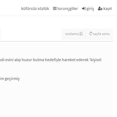
küfürsüz sözlük
turunçgiller
giriş
kayıt
sıralama
sayfa sonu
 evini alıp huzur bulma hedefiyle hareket ederek 'kişisel
yim geçirmiş