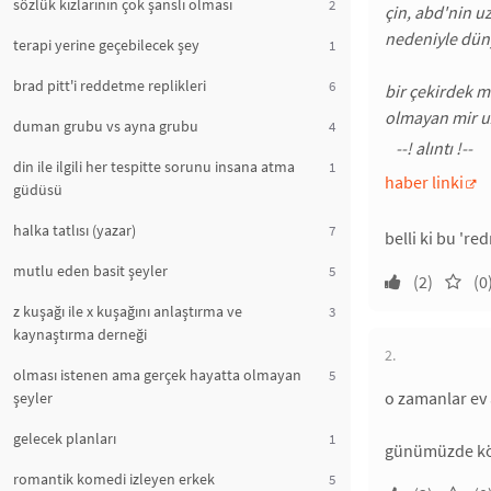
sözlük kızlarının çok şanslı olması
2
çin, abd'nin u
nedeniyle dün
terapi yerine geçebilecek şey
1
brad pitt'i reddetme replikleri
6
bir çekirdek m
olmayan mir uz
duman grubu vs ayna grubu
4
din ile ilgili her tespitte sorunu insana atma
1
haber linki
güdüsü
halka tatlısı (yazar)
7
belli ki bu 'r
mutlu eden basit şeyler
5
(2)
(0
z kuşağı ile x kuşağını anlaştırma ve
3
kaynaştırma derneği
2.
olması istenen ama gerçek hayatta olmayan
5
o zamanlar ev 
şeyler
gelecek planları
1
günümüzde kötü
romantik komedi izleyen erkek
5