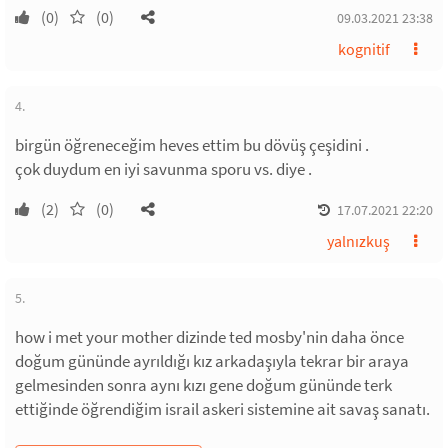
(0)
(0)
09.03.2021 23:38
kognitif
4.
birgün öğreneceğim heves ettim bu dövüş çeşidini .
çok duydum en iyi savunma sporu vs. diye .
(2)
(0)
17.07.2021 22:20
yalnızkuş
5.
how i met your mother dizinde ted mosby'nin daha önce
doğum gününde ayrıldığı kız arkadaşıyla tekrar bir araya
gelmesinden sonra aynı kızı gene doğum gününde terk
ettiğinde öğrendiğim israil askeri sistemine ait savaş sanatı.