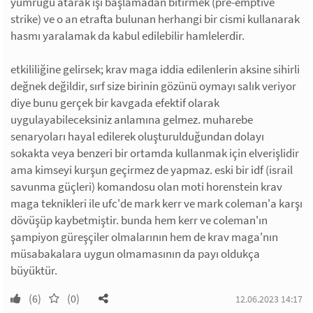
yumruğu atarak işi başlamadan bitirmek (pre-emptive
strike) ve o an etrafta bulunan herhangi bir cismi kullanarak
hasmı yaralamak da kabul edilebilir hamlelerdir.
etkililiğine gelirsek; krav maga iddia edilenlerin aksine sihirli
değnek değildir, sırf size birinin gözünü oymayı salık veriyor
diye bunu gerçek bir kavgada efektif olarak
uygulayabileceksiniz anlamına gelmez. muharebe
senaryoları hayal edilerek oluşturulduğundan dolayı
sokakta veya benzeri bir ortamda kullanmak için elverişlidir
ama kimseyi kurşun geçirmez de yapmaz. eski bir idf (israil
savunma güçleri) komandosu olan moti horenstein krav
maga teknikleri ile ufc'de mark kerr ve mark coleman'a karşı
dövüşüp kaybetmiştir. bunda hem kerr ve coleman'ın
şampiyon güreşçiler olmalarının hem de krav maga'nın
müsabakalara uygun olmamasının da payı oldukça
büyüktür.
(6)
(0)
12.06.2023 14:17