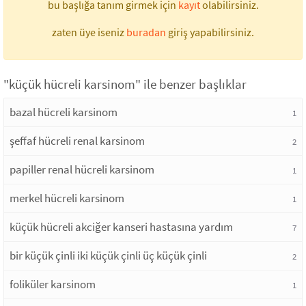
bu başlığa tanım girmek için
kayıt
olabilirsiniz.
zaten üye iseniz
buradan
giriş yapabilirsiniz.
"küçük hücreli karsinom" ile benzer başlıklar
bazal hücreli karsinom
1
şeffaf hücreli renal karsinom
2
papiller renal hücreli karsinom
1
merkel hücreli karsinom
1
küçük hücreli akciğer kanseri hastasına yardım
7
bir küçük çinli iki küçük çinli üç küçük çinli
2
foliküler karsinom
1