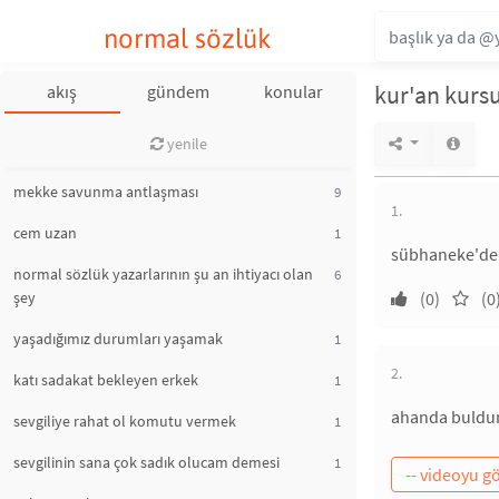
normal sözlük
kur'an kursu
akış
gündem
konular
yenile
mekke savunma antlaşması
9
1.
cem uzan
1
sübhaneke'den 
normal sözlük yazarlarının şu an ihtiyacı olan
6
şey
(0)
(0
yaşadığımız durumları yaşamak
1
2.
katı sadakat bekleyen erkek
1
ahanda buldum
sevgiliye rahat ol komutu vermek
1
sevgilinin sana çok sadık olucam demesi
1