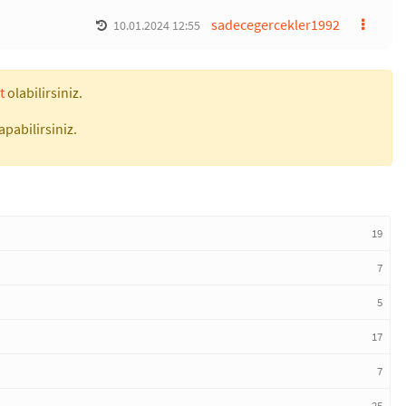
sadecegercekler1992
10.01.2024 12:55
t
olabilirsiniz.
apabilirsiniz.
19
7
5
17
7
25