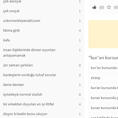
çok asosyal
1
(0)
(0
çok sosyal
1
uckornerbirpenalti.com
1
fatma girik
4
kafa
1
insan ilişkilerinde dönen oyunları
1
anlayamamak
"kur'an kursun
zor zaman şarkıları
8
kur'an kursunda 
kardeşlerin sorduğu tuhaf sorular
2
zirzop
deniz denizer
1
kur’an kursunda t
içmedeyiz normal sözlük
8
kuran kursunda ç
bir erkekten duyulan en iyi iltifat
4
kuran kursunda k
düşün ki kedin bunu okuyor
1
yaz tatilinde ku