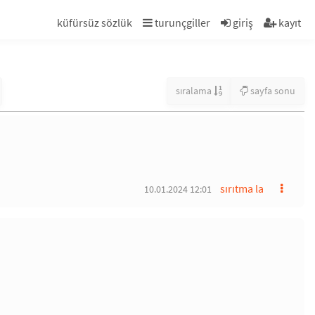
küfürsüz sözlük
turunçgiller
giriş
kayıt
sıralama
sayfa sonu
sırıtma la
10.01.2024 12:01