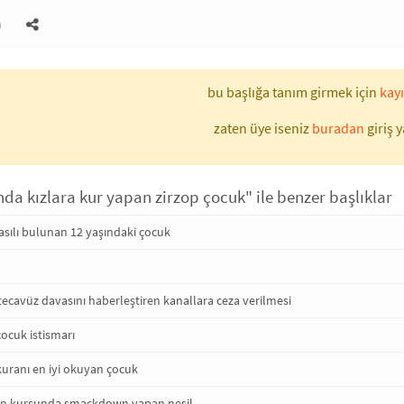
)
bu başlığa tanım girmek için
kayı
zaten üye iseniz
buradan
giriş y
da kızlara kur yapan zirzop çocuk" ile benzer başlıklar
asılı bulunan 12 yaşındaki çocuk
ecavüz davasını haberleştiren kanallara ceza verilmesi
ocuk istismarı
uranı en iyi okuyan çocuk
ran kursunda smackdown yapan nesil