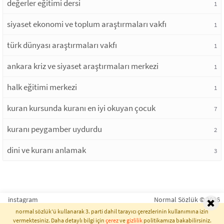
değerler eğitimi dersi
1
siyaset ekonomi ve toplum araştırmaları vakfı
1
türk dünyası araştırmaları vakfı
1
ankara kriz ve siyaset araştırmaları merkezi
1
halk eğitimi merkezi
1
kuran kursunda kuranı en iyi okuyan çocuk
7
kuranı peygamber uydurdu
2
dini ve kuranı anlamak
3
instagram
Normal Sözlük © 2026
normal sözlük'ü kullanarak 3. parti dahil tarayıcı çerezlerinin kullanımına izin
vermektesiniz. Daha detaylı bilgi için
çerez
ve
gizlilik
politikamıza bakabilirsiniz.