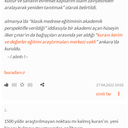
kültür ve sanatın evrensel kapılarını islam zaviyesinden
aralayarak yeniden tanıtmak” olarak belirtildi.
almanya’da “klasik medrese eğitiminin akademik
perspektifle verildiği” iddiasıyla bir akademi açan hüseyin
ilker çınar’ın da bağışçıları arasında yer aldığı “
kuranı kerim
ve değerler eğitimi araştırmaları merkezi vakfı
” ankara’da
kuruldu.
buradan
(0)
(0)
27.04.2022 10:02
simli far
2.
1500 yıldır araştırılmayan noktası mı kalmış kuran'ın. yeni