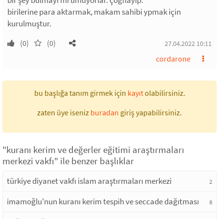
bir şey bulmayı mı umuyorlar. çoğhayıp.
birilerine para aktarmak, makam sahibi ypmak için
kurulmuştur.
(0)
(0)
27.04.2022 10:11
cordarone
bu başlığa tanım girmek için
kayıt
olabilirsiniz.
zaten üye iseniz
buradan
giriş yapabilirsiniz.
"kuranı kerim ve değerler eğitimi araştırmaları
merkezi vakfı" ile benzer başlıklar
türkiye diyanet vakfı islam araştırmaları merkezi
2
imamoğlu'nun kuranı kerim tespih ve seccade dağıtması
8