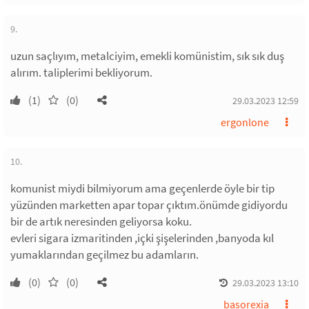
9.
uzun saçlıyım, metalciyim, emekli komünistim, sık sık duş
alırım. taliplerimi bekliyorum.
(1)
(0)
29.03.2023 12:59
ergonlone
10.
komunist miydi bilmiyorum ama geçenlerde öyle bir tip
yüzünden marketten apar topar çıktım.önümde gidiyordu
bir de artık neresinden geliyorsa koku.
evleri sigara izmaritinden ,içki şişelerinden ,banyoda kıl
yumaklarından geçilmez bu adamların.
(0)
(0)
29.03.2023 13:10
basorexia