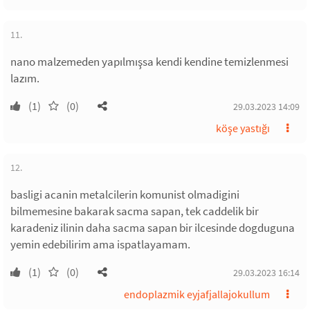
11.
nano malzemeden yapılmışsa kendi kendine temizlenmesi
lazım.
(1)
(0)
29.03.2023 14:09
köşe yastığı
12.
basligi acanin metalcilerin komunist olmadigini
bilmemesine bakarak sacma sapan, tek caddelik bir
karadeniz ilinin daha sacma sapan bir ilcesinde dogduguna
yemin edebilirim ama ispatlayamam.
(1)
(0)
29.03.2023 16:14
endoplazmik eyjafjallajokullum