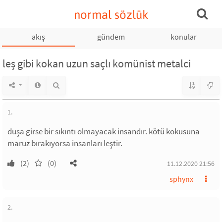
normal sözlük
akış
gündem
konular
leş gibi kokan uzun saçlı komünist metalci
1.
duşa girse bir sıkıntı olmayacak insandır. kötü kokusuna
maruz bırakıyorsa insanları leştir.
(2)
(0)
11.12.2020 21:56
sphynx
2.