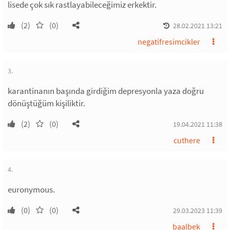
lisede çok sık rastlayabileceğimiz erkektir.
(2)
(0)
28.02.2021 13:21
negatifresimcikler
3.
karantinanın başında girdiğim depresyonla yaza doğru
dönüştüğüm kişiliktir.
(2)
(0)
19.04.2021 11:38
cuthere
4.
euronymous.
(0)
(0)
29.03.2023 11:39
baalbek