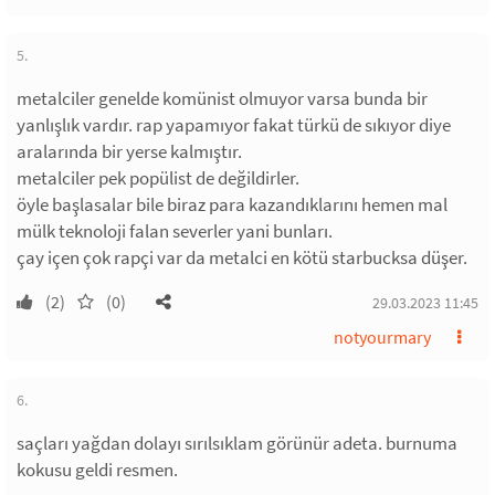
5.
metalciler genelde komünist olmuyor varsa bunda bir
yanlışlık vardır. rap yapamıyor fakat türkü de sıkıyor diye
aralarında bir yerse kalmıştır.
metalciler pek popülist de değildirler.
öyle başlasalar bile biraz para kazandıklarını hemen mal
mülk teknoloji falan severler yani bunları.
çay içen çok rapçi var da metalci en kötü starbucksa düşer.
(2)
(0)
29.03.2023 11:45
notyourmary
6.
saçları yağdan dolayı sırılsıklam görünür adeta. burnuma
kokusu geldi resmen.