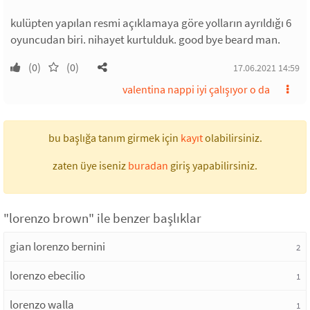
kulüpten yapılan resmi açıklamaya göre yolların ayrıldığı 6
oyuncudan biri. nihayet kurtulduk. good bye beard man.
(0)
(0)
17.06.2021 14:59
valentina nappi iyi çalışıyor o da
bu başlığa tanım girmek için
kayıt
olabilirsiniz.
zaten üye iseniz
buradan
giriş yapabilirsiniz.
"lorenzo brown" ile benzer başlıklar
gian lorenzo bernini
2
lorenzo ebecilio
1
lorenzo walla
1