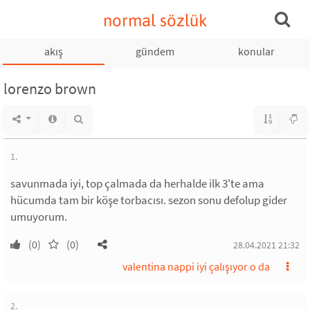
normal sözlük
akış
gündem
konular
lorenzo brown
1.
savunmada iyi, top çalmada da herhalde ilk 3'te ama
hücumda tam bir köşe torbacısı. sezon sonu defolup gider
umuyorum.
(0)
(0)
28.04.2021 21:32
valentina nappi iyi çalışıyor o da
2.