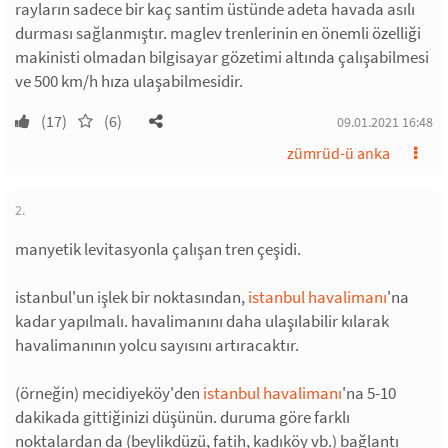
rayların sadece bir kaç santim üstünde adeta havada asılı
durması sağlanmıştır. maglev trenlerinin en önemli özelliği
makinisti olmadan bilgisayar gözetimi altında çalışabilmesi
ve 500 km/h hıza ulaşabilmesidir.
(17)
(6)
09.01.2021 16:48
zümrüd-ü anka
2.
manyetik levitasyonla çalışan tren çeşidi.
istanbul'un işlek bir noktasından,
istanbul havalimanı
'na
kadar yapılmalı. havalimanını daha ulaşılabilir kılarak
havalimanının yolcu sayısını artıracaktır.
(örneğin) mecidiyeköy'den
istanbul havalimanı
'na 5-10
dakikada gittiğinizi düşünün. duruma göre farklı
noktalardan da (beylikdüzü, fatih, kadıköy vb.) bağlantı