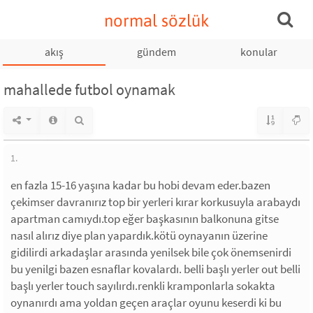
normal sözlük
akış
gündem
konular
mahallede futbol oynamak
1.
en fazla 15-16 yaşına kadar bu hobi devam eder.bazen
çekimser davranırız top bir yerleri kırar korkusuyla arabaydı
apartman camıydı.top eğer başkasının balkonuna gitse
nasıl alırız diye plan yapardık.kötü oynayanın üzerine
gidilirdi arkadaşlar arasında yenilsek bile çok önemsenirdi
bu yenilgi bazen esnaflar kovalardı. belli başlı yerler out belli
başlı yerler touch sayılırdı.renkli kramponlarla sokakta
oynanırdı ama yoldan geçen araçlar oyunu keserdi ki bu