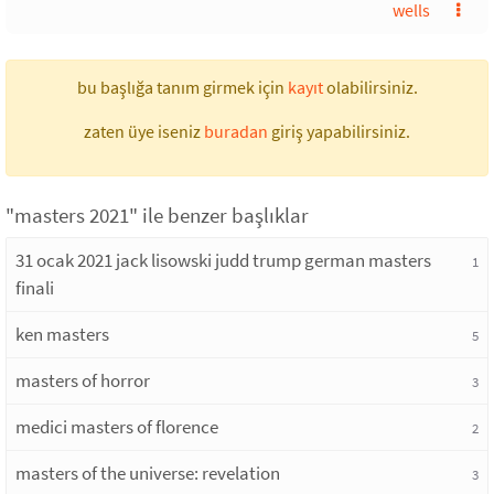
wells
bu başlığa tanım girmek için
kayıt
olabilirsiniz.
zaten üye iseniz
buradan
giriş yapabilirsiniz.
"masters 2021" ile benzer başlıklar
31 ocak 2021 jack lisowski judd trump german masters
1
finali
ken masters
5
masters of horror
3
medici masters of florence
2
masters of the universe: revelation
3