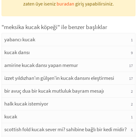
zaten üye iseniz
buradan
giriş yapabilirsiniz.
"meksika kucak köpeği" ile benzer başlıklar
yabancı kucak
1
kucak dansı
9
amirine kucak dansı yapan memur
17
izzet yıldızhan'ın gülşen'in kucak dansını eleştirmesi
17
bir avuç dua bir kucak mutluluk bayram mesajı
2
halk kucak istemiyor
2
kucak
1
scottish fold kucak sever mi? sahibine bağlı bir kedi midir?
5