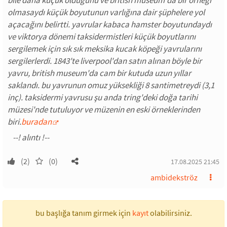
bile daha küçük olduğunu ve british museum'da bir örneği
olmasaydı küçük boyutunun varlığına dair şüphelere yol
açacağını belirtti. yavrular kabaca hamster boyutundaydı
ve viktorya dönemi taksidermistleri küçük boyutlarını
sergilemek için sık sık meksika kucak köpeği yavrularını
sergilerlerdi. 1843'te liverpool'dan satın alınan böyle bir
yavru, british museum'da cam bir kutuda uzun yıllar
saklandı. bu yavrunun omuz yüksekliği 8 santimetreydi (3,1
inç). taksidermi yavrusu şu anda tring'deki doğa tarihi
müzesi'nde tutuluyor ve müzenin en eski örneklerinden
biri.
buradan
(2)
(0)
17.08.2025 21:45
ambidekströz
bu başlığa tanım girmek için
kayıt
olabilirsiniz.