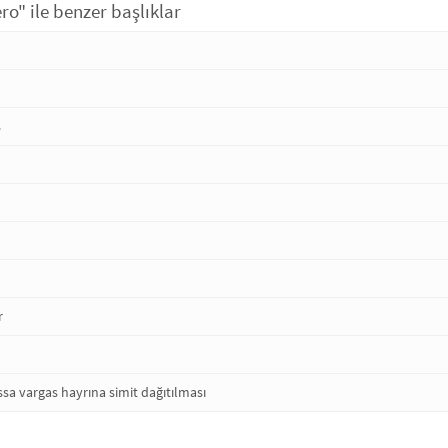
o" ile benzer başlıklar
s
r
ssa vargas hayrına simit dağıtılması