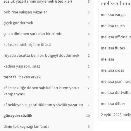
sözlük yazarlarının söylemek istedikleri
5
"melissa fumer
birbirine yakışan yazarlar
3
melissa vargas
çiçek göndermek
6
melissa rauch
şu an dinlenen şarkıdan bir cümle
4
melissa officinali
kafası kemirilmiş fare ölüsü
2
melissa flutes
rüyada vücutta belli bir bölgeyi dövdürmek
2
melissa
kadına yaşı sorulmaz
1
melissa cross
tarot falı bakan erkek
2
melissa joan hart
af ile sözlüğe dönen sabıkalıları istemiyoruz
12
melissa dettwille
kampanyası
melissa dilber
af bekleyen suça sürüklenmiş sözlük yazarları
6
2 eylül 2023 meli
günaydın sözlük
10
dinin tek kaynağı kur'andır
9