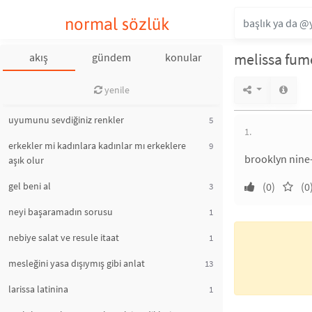
normal sözlük
melissa fum
akış
gündem
konular
yenile
uyumunu sevdiğiniz renkler
5
1.
erkekler mi kadınlara kadınlar mı erkeklere
9
brooklyn nine-
aşık olur
gel beni al
(0)
(0
3
neyi başaramadın sorusu
1
nebiye salat ve resule itaat
1
mesleğini yasa dışıymış gibi anlat
13
larissa latinina
1