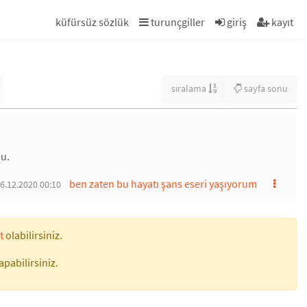
küfürsüz sözlük
turunçgiller
giriş
kayıt
sıralama
sayfa sonu
su.
ben zaten bu hayatı şans eseri yaşıyorum
6.12.2020 00:10
t
olabilirsiniz.
apabilirsiniz.