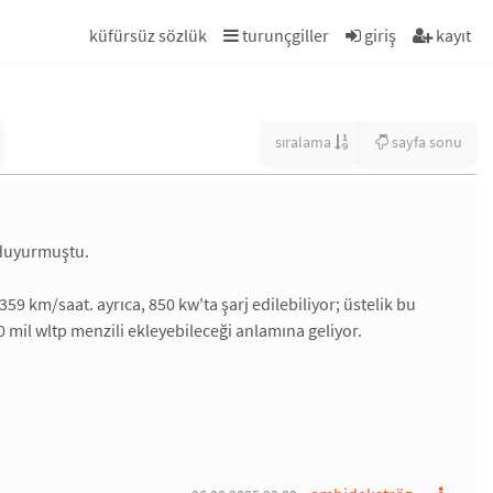
küfürsüz sözlük
turunçgiller
giriş
kayıt
sıralama
sayfa sonu
i duyurmuştu.
59 km/saat. ayrıca, 850 kw'ta şarj edilebiliyor; üstelik bu
0 mil wltp menzili ekleyebileceği anlamına geliyor.