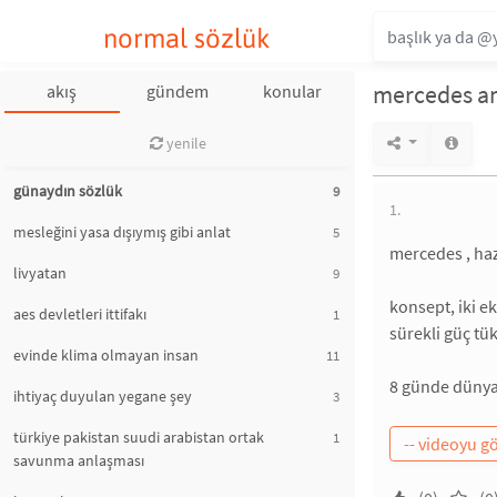
normal sözlük
mercedes am
akış
gündem
konular
yenile
günaydın sözlük
9
1.
mesleğini yasa dışıymış gibi anlat
5
mercedes , haz
livyatan
9
konsept, iki ek
aes devletleri ittifakı
1
sürekli güç tü
evinde klima olmayan insan
11
8 günde dünya 
ihtiyaç duyulan yegane şey
3
türkiye pakistan suudi arabistan ortak
1
savunma anlaşması