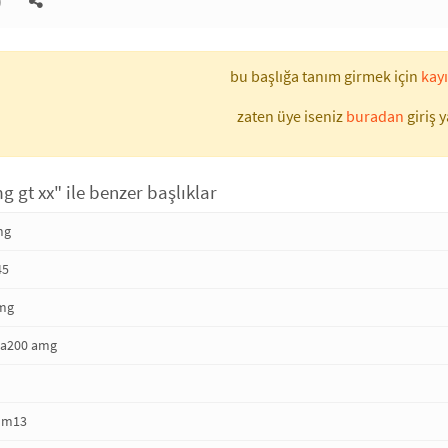
)
bu başlığa tanım girmek için
kayı
zaten üye iseniz
buradan
giriş y
 gt xx" ile benzer başlıklar
mg
45
amg
la200 amg
 m13