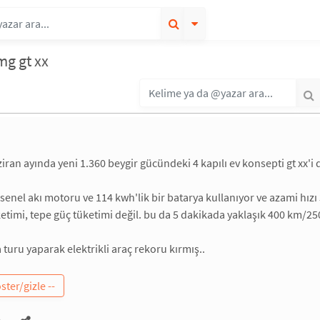
g gt xx
iran ayında yeni 1.360 beygir gücündeki 4 kapılı ev konsepti gt xx'
senel akı motoru ve 114 kwh'lik bir batarya kullanıyor ve azami hızı 3
ketimi, tepe güç tüketimi değil. bu da 5 dakikada yaklaşık 400 km/25
turu yaparak elektrikli araç rekoru kırmış..