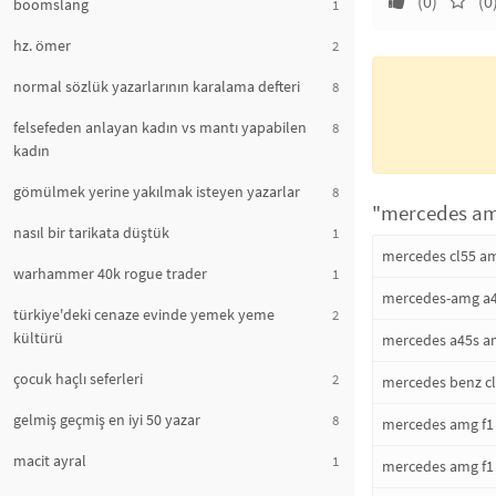
(0)
(0
boomslang
1
hz. ömer
2
normal sözlük yazarlarının karalama defteri
8
felsefeden anlayan kadın vs mantı yapabilen
8
kadın
gömülmek yerine yakılmak isteyen yazarlar
8
"mercedes amg
nasıl bir tarikata düştük
1
mercedes cl55 a
warhammer 40k rogue trader
1
mercedes-amg a
türkiye'deki cenaze evinde yemek yeme
2
kültürü
mercedes a45s 
çocuk haçlı seferleri
2
mercedes benz c
gelmiş geçmiş en iyi 50 yazar
8
mercedes amg f1
macit ayral
1
mercedes amg f1