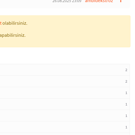
ambidekströz
26.08.2025 23:09
t
olabilirsiniz.
apabilirsiniz.
2
2
1
1
1
1