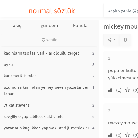
normal sözlük
mickey mou
akış
gündem
konular
yenile
kadınların tapılası varlıklar olduğu gerçeği
2
1.
uyku
5
popüler kültür
karizmatik isimler
2
yükselmesinde 
üzümü salkımından yemeyi seven yazarlar veri
1
(1)
(0
tabanı
cat stevens
2
2.
sevgiliyle yapılabilecek aktiviteler
9
mickey mouse d
yazarların küçükken yapmak istediği meslekler
4
(0)
(0