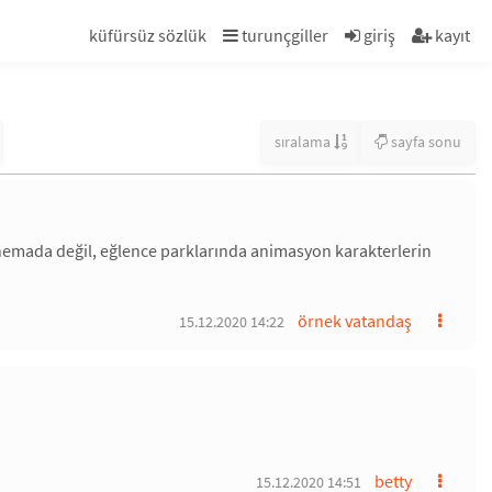
küfürsüz sözlük
turunçgiller
giriş
kayıt
sıralama
sayfa sonu
sinemada değil, eğlence parklarında animasyon karakterlerin
örnek vatandaş
15.12.2020 14:22
betty
15.12.2020 14:51