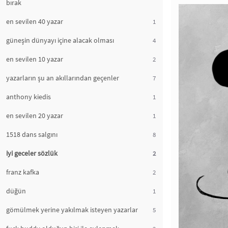
bırak
en sevilen 40 yazar
1
güneşin dünyayı içine alacak olması
4
en sevilen 10 yazar
2
yazarların şu an akıllarından geçenler
7
anthony kiedis
1
en sevilen 20 yazar
1
1518 dans salgını
8
iyi geceler sözlük
2
franz kafka
2
düğün
1
gömülmek yerine yakılmak isteyen yazarlar
5