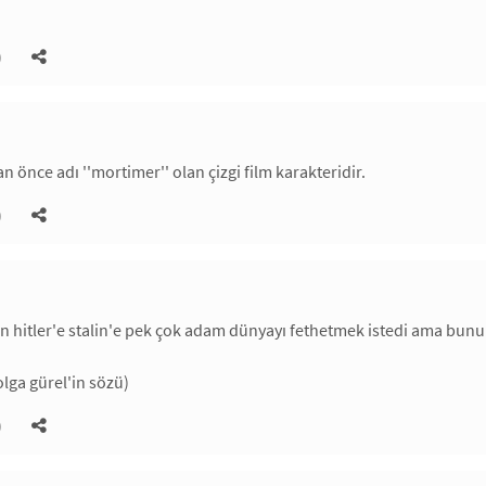
)
 önce adı ''mortimer'' olan çizgi film karakteridir.
)
n hitler'e stalin'e pek çok adam dünyayı fethetmek istedi ama bu
olga gürel'in sözü)
)