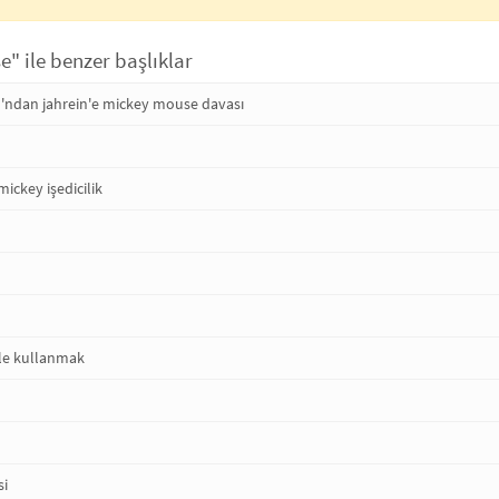
" ile benzer başlıklar
'ndan jahrein'e mickey mouse davası
ickey işedicilik
le kullanmak
si