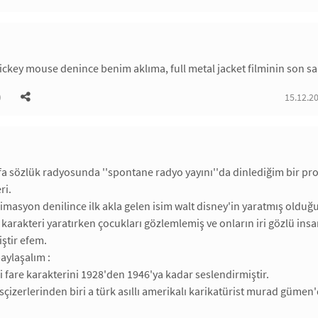
mickey mouse denince benim aklıma, full metal jacket filminin son sah
)
15.12.2
a sözlük radyosunda ''spontane radyo yayını''da dinlediğim bir pr
ri.
nimasyon denilince ilk akla gelen isim walt disney'in yaratmış olduğu b
 karakteri yaratırken çocukları gözlemlemiş ve onların iri gözlü insa
ştir efem.
paylaşalım :
ki fare karakterini 1928'den 1946'ya kadar seslendirmiştir.
sçizerlerinden biri a türk asıllı amerikalı karikatürist murad gümen'