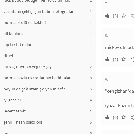
fuck buddy olduğun biri ile evlenmek
2
''
yazarların çektiği gün batımı fotoğrafları
1
(6)
(0
normal sözlük erkekleri
1
eti benim'o
1
5.
jüpiter fırtınaları
1
mickey olmadan
ritüel
1
(4)
(1
ihtiyaç duyulan yegane şey
2
normal sözlük yazarlarının bedduaları
8
6.
boyun da çok uzamış diyen misafir
5
"cengizhan'da
iyi geceler
4
(yazar kazım t
levent temiz
1
(0)
(0
şehirli insan psikolojisi
5
hırt
5