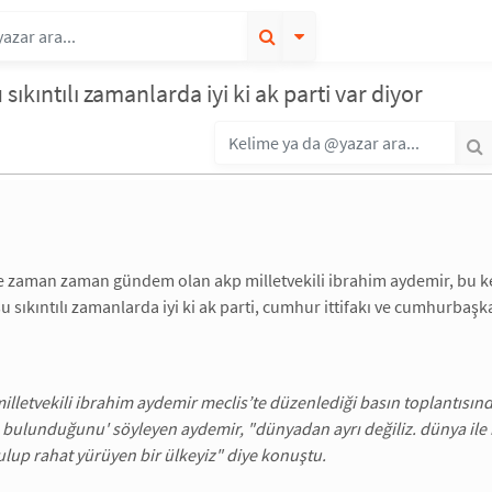
 sıkıntılı zamanlarda iyi ki ak parti var diyor
le zaman zaman gündem olan akp milletvekili ibrahim aydemir, bu k
 şu sıkıntılı zamanlarda iyi ki ak parti, cumhur ittifakı ve cumhurba
lletvekili ibrahim aydemir meclis’te düzenlediği basın toplantısı
e bulunduğunu' söyleyen aydemir, "dünyadan ayrı değiliz. dünya ile ber
lup rahat yürüyen bir ülkeyiz" diye konuştu.