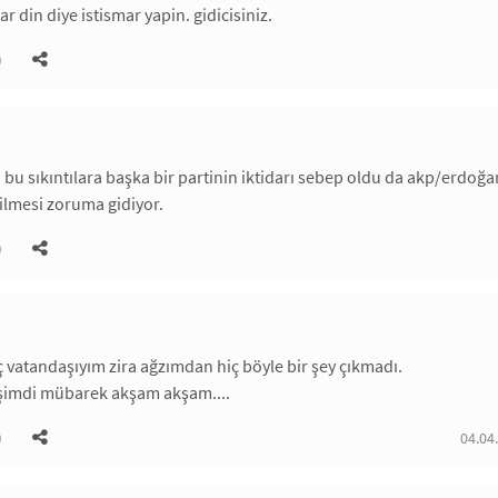
ar din diye istismar yapin. gidicisiniz.
)
bu sıkıntılara başka bir partinin iktidarı sebep oldu da akp/erdoğan 
çilmesi zoruma gidiyor.
)
 vatandaşıyım zira ağzımdan hiç böyle bir şey çıkmadı.
 şimdi mübarek akşam akşam....
)
04.04