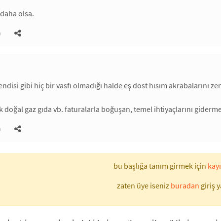
 daha olsa.
)
endisi gibi hiç bir vasfı olmadığı halde eş dost hısım akrabalarını ze
ik doğal gaz gıda vb. faturalarla boğuşan, temel ihtiyaçlarını giderm
)
bu başlığa tanım girmek için
kayı
zaten üye iseniz
buradan
giriş y