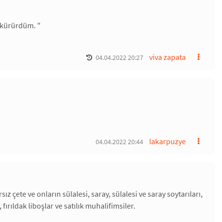
ükürürdüm. "
viva zapata
04.04.2022 20:27
lakarpuzye
04.04.2022 20:44
sız çete ve onların sülalesi, saray, sülalesi ve saray soytarıları,
fırıldak liboşlar ve satılık muhalifimsiler.