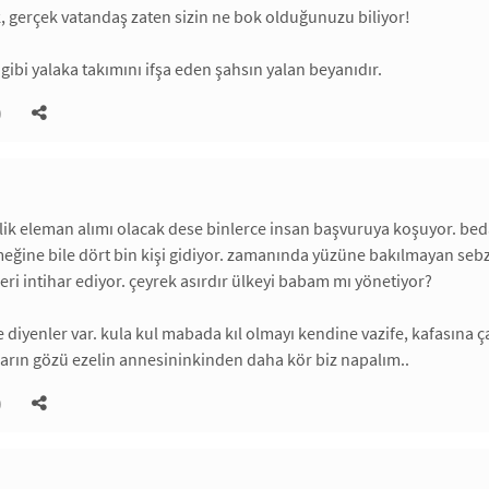
k, gerçek vatandaş zaten sizin ne bok olduğunuzu biliyor!
 gibi yalaka takımını ifşa eden şahsın yalan beyanıdır.
)
şilik eleman alımı olacak dese binlerce insan başvuruya koşuyor. beda
yemeğine bile dört bin kişi gidiyor. zamanında yüzüne bakılmayan seb
ileri intihar ediyor. çeyrek asırdır ülkeyi babam mı yönetiyor?
le diyenler var. kula kul mabada kıl olmayı kendine vazife, kafasına
arın gözü ezelin annesininkinden daha kör biz napalım..
)