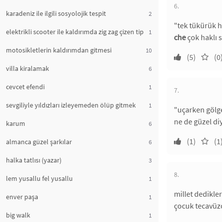
6.
karadeniz ile ilgili sosyolojik tespit
2
"tek tükürük h
elektrikli scooter ile kaldırımda zig zag çizen tip
1
che
çok haklı 
motosikletlerin kaldırımdan gitmesi
10
(5)
(0
villa kiralamak
6
cevcet efendi
1
7.
sevgiliyle yıldızları izleyemeden ölüp gitmek
1
"uçarken gölge
ne de güzel diy
karum
6
(1)
(1
almanca güzel şarkılar
6
halka tatlısı (yazar)
3
8.
lem yusallu fel yusallu
1
millet dedikler
enver paşa
1
çocuk tecavüzcü
big walk
1