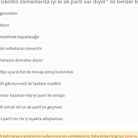
sıkıntılı zamanlarda iyi ki ak parti var diyor" ile benzer b
gönülden
 diyor
 nezdinde kapatacağız
ldı milletimiz cömerttir
 taneyle domates alıyor
afifçe uyardı biz de mesajı almış bulunduk
il gibi kuvvetli iki fazilete maliktir
nlar kazanan kişi iyi parti ile anlaştı
kili ismail ok'un ak parti'ye geçmesi
i parti’nin rte’yi ayakta alkışlaması
i dahil tarayıcı çerezlerinin kullanımına izin vermektesiniz. Daha detaylı bilgi için
çerez
ve