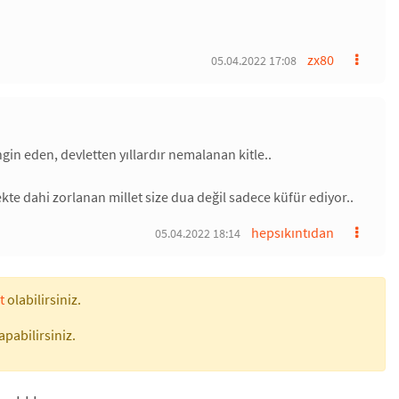
zx80
05.04.2022 17:08
ngin eden, devletten yıllardır nemalanan kitle..
ekte dahi zorlanan millet size dua değil sadece küfür ediyor..
hepsıkıntıdan
05.04.2022 18:14
t
olabilirsiniz.
apabilirsiniz.