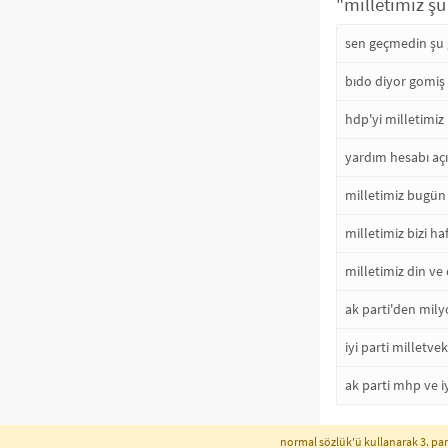
"milletimiz şu 
sen geçmedin şu 
bıdo diyor gomiş
hdp'yi milletimiz
yardım hesabı açı
milletimiz bugün
milletimiz bizi h
milletimiz din ve d
ak parti'den milyo
iyi parti milletve
ak parti mhp ve iy
normal sözlük'ü kullanarak 3. part
instagram