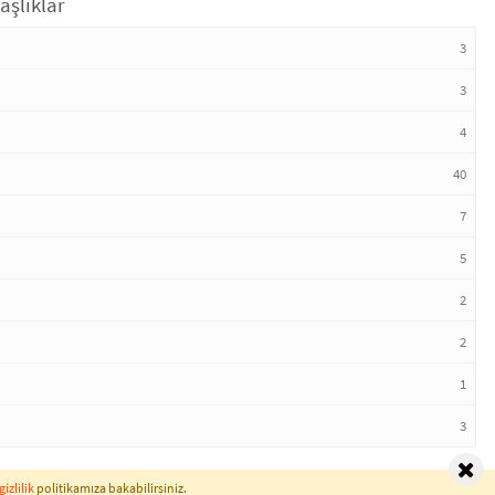
aşlıklar
3
3
4
40
7
5
2
2
1
3
gizlilik
politikamıza bakabilirsiniz.
Normal Sözlük © 2026