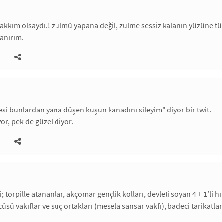
akkım olsaydı.! zulmü yapana değil, zulme sessiz kalanın yüzüne t
sanırım.
)
si bunlardan yana düşen kuşun kanadını sileyim" diyor bir twit.
or, pek de güzel diyor.
)
i; torpille atananlar, akçomar gençlik kolları, devleti soyan 4 + 1’li hır
sü vakıflar ve suç ortakları (mesela sansar vakfı), badeci tarikatlar, 