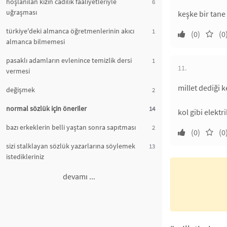
hoşlanılan kızın cadılık faaliyetleriyle
6
uğraşması
keşke bir tane
türkiye'deki almanca öğretmenlerinin akıcı
1
(0)
(0
almanca bilmemesi
pasaklı adamların evlenince temizlik dersi
1
11.
vermesi
millet dediği k
değişmek
2
normal sözlük için öneriler
14
kol gibi elektr
bazı erkeklerin belli yaştan sonra sapıtması
2
(0)
(0
sizi stalklayan sözlük yazarlarına söylemek
13
istedikleriniz
devamı ...