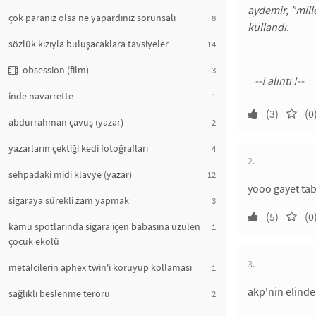
aydemir, "mille
çok paranız olsa ne yapardınız sorunsalı
8
kullandı.
sözlük kızıyla buluşacaklara tavsiyeler
14
obsession (film)
3
inde navarrette
1
(3)
(0
abdurrahman çavuş (yazar)
2
yazarların çektiği kedi fotoğrafları
4
2.
sehpadaki midi klavye (yazar)
12
yooo gayet ta
sigaraya sürekli zam yapmak
3
(5)
(0
kamu spotlarında sigara içen babasına üzülen
1
çocuk ekolü
3.
metalcilerin aphex twin'i koruyup kollaması
1
akp'nin elinde
sağlıklı beslenme terörü
2