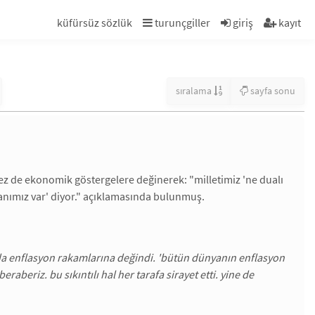
küfürsüz sözlük
turunçgiller
giriş
kayıt
sıralama
sayfa sonu
ez de ekonomik göstergelere değinerek: "milletimiz 'ne dualı
şkanımız var' diyor." açıklamasında bulunmuş.
nda enflasyon rakamlarına değindi. 'bütün dünyanın enflasyon
aberiz. bu sıkıntılı hal her tarafa sirayet etti. yine de