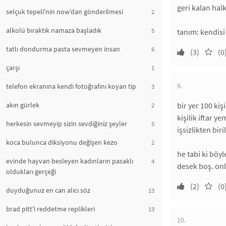
geri kalan hal
selçuk tepeli'nin now’dan gönderilmesi
2
alkolü bıraktık namaza başladık
5
tanım: kendisi
tatlı dondurma pasta sevmeyen insan
6
(3)
(0
çarşı
1
9.
telefon ekranına kendi fotoğrafını koyan tip
3
akın gürlek
bir yer 100 ki
2
kişilik iftar 
herkesin sevmeyip sizin sevdiğiniz şeyler
5
işsizlikten bir
koca bulunca diksiyonu değişen kezo
2
he tabi ki böy
evinde hayvan besleyen kadınların pasaklı
4
desek boş. onl
oldukları gerçeği
(2)
(0
duyduğunuz en can alıcı söz
13
brad pitt'i reddetme replikleri
13
10.