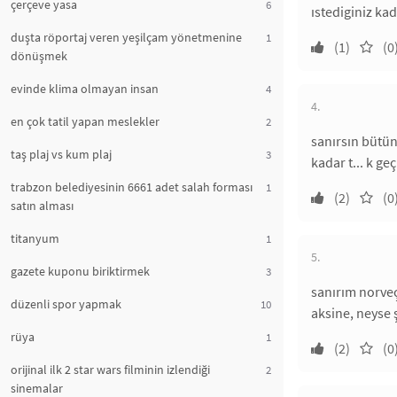
çerçeve yasa
6
ıstediginiz kad
duşta röportaj veren yeşilçam yönetmenine
1
(1)
(0
dönüşmek
evinde klima olmayan insan
4
4.
en çok tatil yapan meslekler
2
sanırsın bütün 
taş plaj vs kum plaj
3
kadar t... k ge
trabzon belediyesinin 6661 adet salah forması
1
(2)
(0
satın alması
titanyum
1
5.
gazete kuponu biriktirmek
3
sanırım norveç
düzenli spor yapmak
10
aksine, neyse
rüya
1
(2)
(0
orijinal ilk 2 star wars filminin izlendiği
2
sinemalar