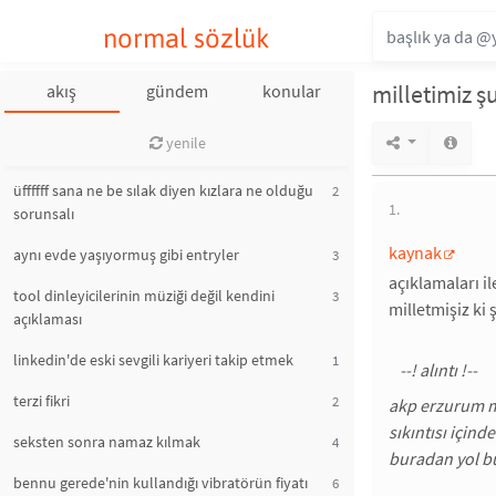
normal sözlük
milletimiz şu
akış
gündem
konular
yenile
üffffff sana ne be sılak diyen kızlara ne olduğu
2
1.
sorunsalı
kaynak
aynı evde yaşıyormuş gibi entryler
3
açıklamaları i
tool dinleyicilerinin müziği değil kendini
3
milletmişiz ki
açıklaması
linkedin'de eski sevgili kariyeri takip etmek
1
terzi fikri
2
akp erzurum mi
sıkıntısı içind
seksten sonra namaz kılmak
4
buradan yol bu
bennu gerede'nin kullandığı vibratörün fiyatı
6