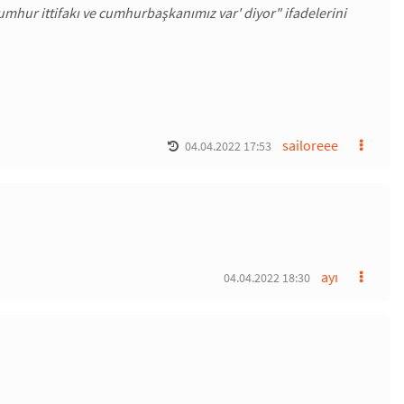
, cumhur ittifakı ve cumhurbaşkanımız var' diyor" ifadelerini
sailoreee
04.04.2022 17:53
ayı
04.04.2022 18:30