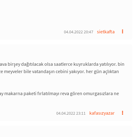
sietkafta
04.04.2022 20:47
va birşey dağıtılacak olsa saatlerce kuyruklarda yatılıyor. bin
ze meyveler bile vatandaşın cebini yakıyor. her gün açlıktan
 çay makarna paketi fırlatılmayı reva gören omurgasızlara ne
kafasızyazar
04.04.2022 23:11