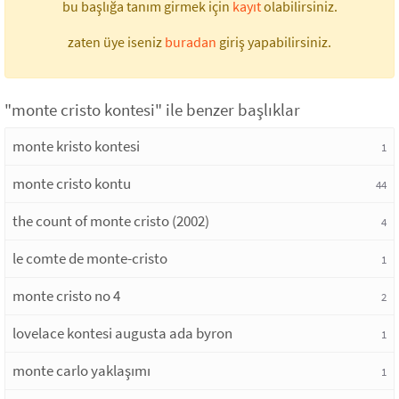
bu başlığa tanım girmek için
kayıt
olabilirsiniz.
zaten üye iseniz
buradan
giriş yapabilirsiniz.
"monte cristo kontesi" ile benzer başlıklar
monte kristo kontesi
1
monte cristo kontu
44
the count of monte cristo (2002)
4
le comte de monte-cristo
1
monte cristo no 4
2
lovelace kontesi augusta ada byron
1
monte carlo yaklaşımı
1