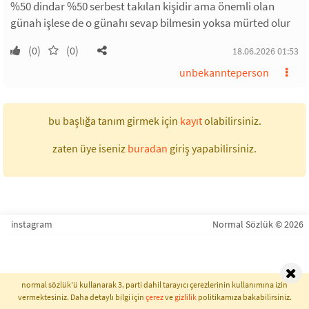
%50 dindar %50 serbest takılan kişidir ama önemli olan
günah işlese de o günahı sevap bilmesin yoksa mürted olur
(0)
(0)
18.06.2026 01:53
unbekannteperson
bu başlığa tanım girmek için
kayıt
olabilirsiniz.
zaten üye iseniz
buradan
giriş yapabilirsiniz.
instagram
Normal Sözlük © 2026
normal sözlük'ü kullanarak 3. parti dahil tarayıcı çerezlerinin kullanımına izin
vermektesiniz. Daha detaylı bilgi için
çerez
ve
gizlilik
politikamıza bakabilirsiniz.