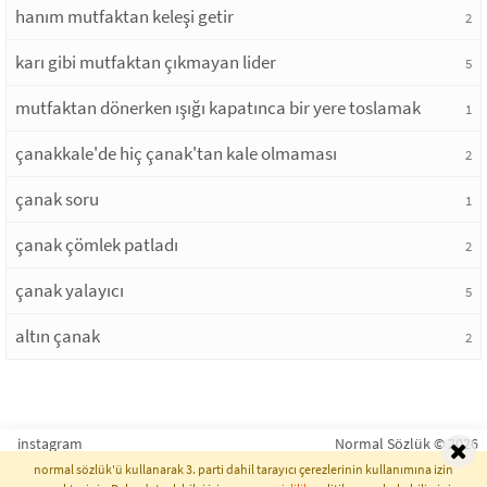
hanım mutfaktan keleşi getir
2
karı gibi mutfaktan çıkmayan lider
5
mutfaktan dönerken ışığı kapatınca bir yere toslamak
1
çanakkale'de hiç çanak'tan kale olmaması
2
çanak soru
1
çanak çömlek patladı
2
çanak yalayıcı
5
altın çanak
2
instagram
Normal Sözlük © 2026
normal sözlük'ü kullanarak 3. parti dahil tarayıcı çerezlerinin kullanımına izin