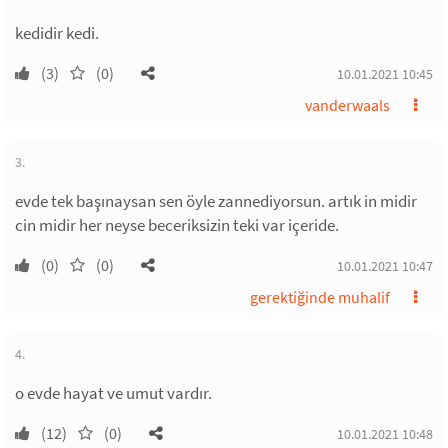
kedidir kedi.
(3)
(0)
10.01.2021 10:45
vanderwaals
3.
evde tek başınaysan sen öyle zannediyorsun. artık in midir
cin midir her neyse beceriksizin teki var içeride.
(0)
(0)
10.01.2021 10:47
gerektiğinde muhalif
4.
o evde hayat ve umut vardır.
(12)
(0)
10.01.2021 10:48