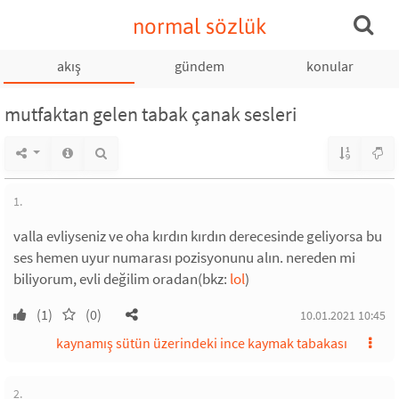
normal sözlük
akış
gündem
konular
mutfaktan gelen tabak çanak sesleri
1.
valla evliyseniz ve oha kırdın kırdın derecesinde geliyorsa bu
ses hemen uyur numarası pozisyonunu alın. nereden mi
biliyorum, evli değilim oradan(bkz:
lol
)
(1)
(0)
10.01.2021 10:45
kaynamış sütün üzerindeki ince kaymak tabakası
2.