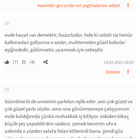
kavimler gocunde evi yagmalanan adam
12.
evde hayat var demektir, huzurludur. hele ki sabah siz henüz
kalkmadan geliyorsa o sesler, muhtemelen güzel kokular
eşiğindedir, gülümsetir, uyanmak için sebeptir.
(7)
(4)
13.03.2022 16:03
limmie
13.
bizimkine bi de annemin şarkıları eşlik eder. sesi çok güzel ve
çok güzel şarkı söyler. ama ona görünmemeye çalışıyorum
evde kaldığımda çünkü muhakkak iş kitliyor. eskiden bikaç
küçük şey yapabilirdim sadece. yemek becerim sıfıra
yakında o yüzden salata falan kitlenirdi bana. şimdi göz