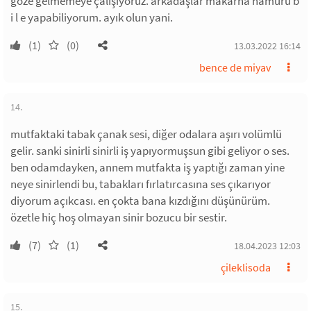
göze gelmemeye çalışıyoruz. arkadaşlar makarna hamuru b
i l e yapabiliyorum. ayık olun yani.
(1)
(0)
13.03.2022 16:14
bence de miyav
14.
mutfaktaki tabak çanak sesi, diğer odalara aşırı volümlü
gelir. sanki sinirli sinirli iş yapıyormuşsun gibi geliyor o ses.
ben odamdayken, annem mutfakta iş yaptığı zaman yine
neye sinirlendi bu, tabakları fırlatırcasına ses çıkarıyor
diyorum açıkcası. en çokta bana kızdığını düşünürüm.
özetle hiç hoş olmayan sinir bozucu bir sestir.
(7)
(1)
18.04.2023 12:03
çileklisoda
15.